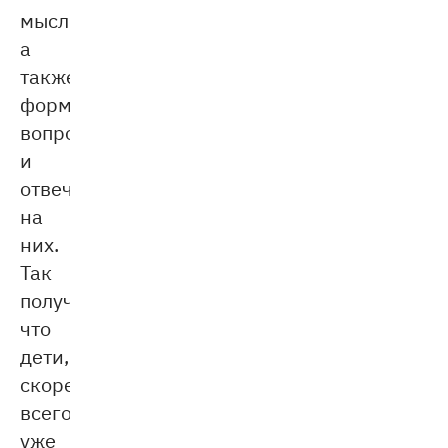
мысли,
а
также
формулировать
вопросы
и
отвечать
на
них.
Так
получается,
что
дети,
скорее
всего,
уже