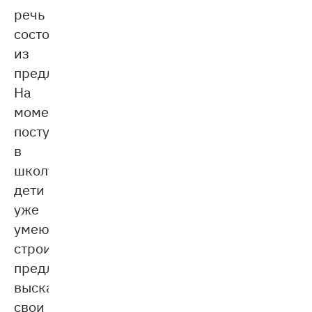
речь
состоит
из
предложений.
На
момент
поступления
в
школу
дети
уже
умеют
строить
предложения,
высказывать
свои