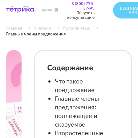
8 (800) 775-
37-95
БЕСПЛА
УРО
Получить
консультацию
Главная
Учебник
Русский язык
Главные члены предложения
Содержание
Что такое
предложение
Главные члены
предложения:
подлежащее и
сказуемое
Второстепенные