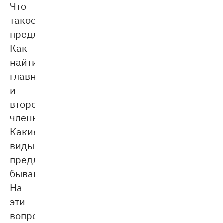
Что
такое
предложение?
Как
найти
главные
и
второстепенные
члены?
Какие
виды
предложений
бывают?
На
эти
вопросы