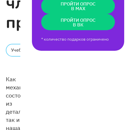
члены
ПРОЙТИ ОПРОС
В MAX
предложения
ПРОЙТИ ОПРОС
В ВК
* количество подарков ограничено
Время
Учебник
чтения:
4 мин.
Как
механизм
состоит
из
деталей,
так и
наша