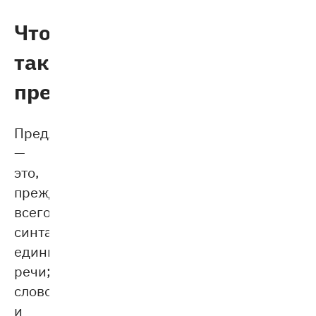
Что
такое
предложение
Предложение
—
это,
прежде
всего,
синтаксическая
единица
речи;
слово
и