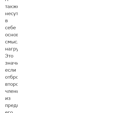
также
несут
в
себе
основную
смысловую
нагрузку.
Это
значит,
если
отбросить
второстепенные
члены
из
предложения,
его