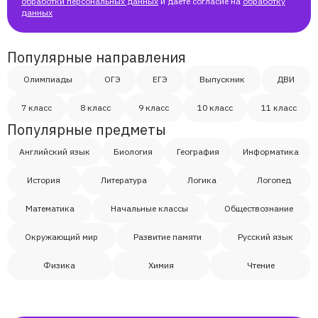
обработки персональных данных
и даёте согласие на
обработку
данных
Популярные направления
Олимпиады
ОГЭ
ЕГЭ
Выпускник
ДВИ
7 класс
8 класс
9 класс
10 класс
11 класс
Популярные предметы
Английский язык
Биология
География
Информатика
История
Литература
Логика
Логопед
Математика
Начальные классы
Обществознание
Окружающий мир
Развитие памяти
Русский язык
Физика
Химия
Чтение