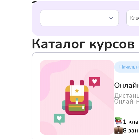
запрос
Кла
Каталог курсов
Начальн
Онлайн
Дистанц
Онлайн-
— беспл
1 кла
8 за