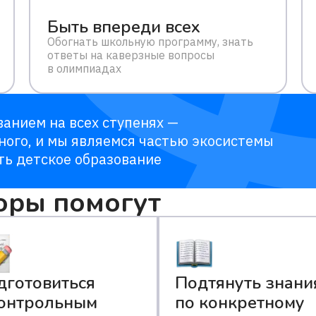
Быть впереди всех
Обогнать школьную программу, знать
ответы на каверзные вопросы
в олимпиадах
анием на всех ступенях —
ного, и мы являемся частью экосистемы
ть детское образование
оры помогут
дготовиться
Подтянуть знани
контрольным
по конкретному