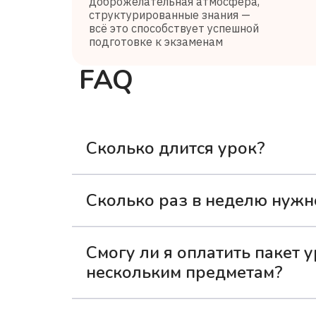
доброжелательная атмосфера,
структурированные знания —
всё это способствует успешной
подготовке к экзаменам
FAQ
Сколько длится урок?
Одно занятие с репетитором длится 3
Сколько раз в неделю нужн
Для наилучших результатов рекоменд
Смогу ли я оплатить пакет у
материал — без долгих пауз и чрезме
нескольким предметам?
Да, вы можете распределить оплаченн