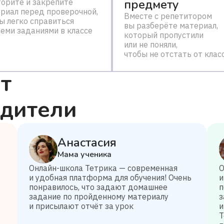
предмету
орите и закрепите
риал перед проверочной,
Вместе с репетитором
ы легко справиться
вы разберёте материал,
семи заданиями в классе
который пропустили
или не поняли,
чтобы не отстать от клас
т
одители
Анастасия
Мама ученика
Онлайн-школа Тетрика — современная
О
и удобная платформа для обучения! Очень
и
понравилось, что задают домашнее
п
задание по пройденному материалу
з
и присылают отчёт за урок
и
Т