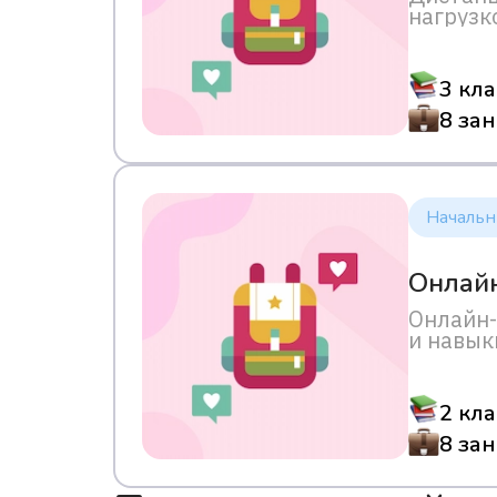
нагрузк
предмет
3 кла
8 за
Начальн
Онлайн
Онлайн-
и навык
с беспл
2 кла
8 за