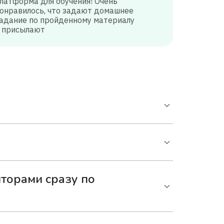
латформа для обучения! Очень
онравилось, что задают домашнее
адание по пройденному материалу
 присылают
усвоить материал и не устать.
 в комфортном темпе осваивать учебный
иторами сразу по
пакет из 16 занятий и выбрать 2 урока