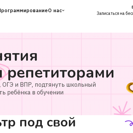
Программирование
О нас
Записаться на бе
нятия
и
репетиторами
, ОГЭ и ВПР, подтянуть школьный
ть ребёнка в обучении
тр под свой