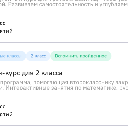
ой. Развиваем самостоятельность и углубляе
ов.
сс
нятий
ые классы
2 класс
Вспомнить пройденное
-курс для 2 класса
программа, помогающая второкласснику зак
и. Интерактивные занятия по математике, ру
атного урока.
сс
нятий