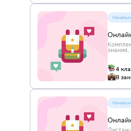
Начальн
Онлайн
Комплек
знания,
4 кла
8 за
Начальн
Онлайн
Дистанц