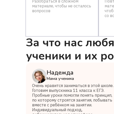
Разобраться в сложном
Повт
материале, чтобы не осталось
мате
вопросов
чтоб
со в
За что нас любя
ученики и их р
Надежда
Мама ученика
Очень нравится заниматься в этой школе.
Готовим выпускника 11 класса к ЕГЭ.
Пробные уроки помогли понять принцип,
по которому строятся занятия, побывать
вместе с ребёнком на занятии.
Индивидуальный подход,