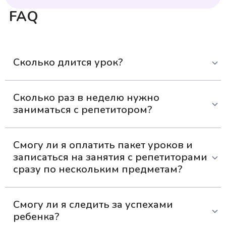
FAQ
Сколько длится урок?
Одно занятие с репетитором длится 30-50 минут. Это
Сколько раз в неделю нужно
оптимальное время, чтобы ученик мог усвоить материал
заниматься с репетитором?
и не устать.
Для наилучших результатов рекомендуем заниматься 2
Смогу ли я оплатить пакет уроков и
раза в неделю. Так ребенок сможет в комфортном темпе
записаться на занятия с репетиторами
осваивать учебный материал — без долгих пауз и
чрезмерной нагрузки.
сразу по нескольким предметам?
Да, вы можете распределить оплаченные уроки так, как
Смогу ли я следить за успехами
считаете нужным. Например, взять пакет из 16 занятий и
ребенка?
выбрать 2 урока математики, 6 — английского и 6 —
физики. При этом цена одного занятия в пакете будет