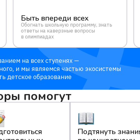
Быть впереди всех
Обогнать школьную программу, знать
ответы на каверзные вопросы
в олимпиадах
анием на всех ступенях —
ного, и мы являемся частью экосистемы
ть детское образование
оры помогут
дготовиться
Подтянуть знани