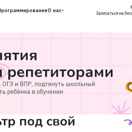
Программирование
О нас
Записаться на бе
нятия
и
репетиторами
, ОГЭ и ВПР, подтянуть школьный
ть ребёнка в обучении
тр под свой