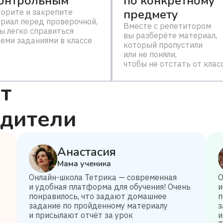
контрольным
по конкретному
предмету
орите и закрепите
риал перед проверочной,
Вместе с репетитором
ы легко справиться
вы разберёте материал,
семи заданиями в классе
который пропустили
или не поняли,
чтобы не отстать от клас
т
одители
Анастасия
Мама ученика
Онлайн-школа Тетрика — современная
О
и удобная платформа для обучения! Очень
и
понравилось, что задают домашнее
п
задание по пройденному материалу
з
и присылают отчёт за урок
и