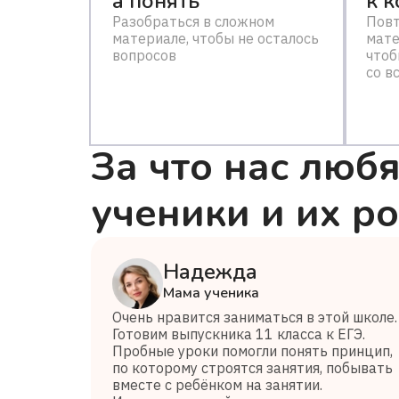
а понять
к 
Разобраться в сложном
Повт
материале, чтобы не осталось
мате
вопросов
чтоб
со в
За что нас любя
ученики и их р
Надежда
Мама ученика
Очень нравится заниматься в этой школе.
Готовим выпускника 11 класса к ЕГЭ.
Пробные уроки помогли понять принцип,
по которому строятся занятия, побывать
вместе с ребёнком на занятии.