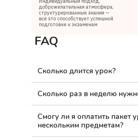
Индивидуальный подход,
доброжелательная атмосфера,
структурированные знания —
всё это способствует успешной
подготовке к экзаменам
FAQ
Сколько длится урок?
Одно занятие с репетитором длится 3
Сколько раз в неделю нужн
Для наилучших результатов рекоменд
Смогу ли я оплатить пакет у
материал — без долгих пауз и чрезме
нескольким предметам?