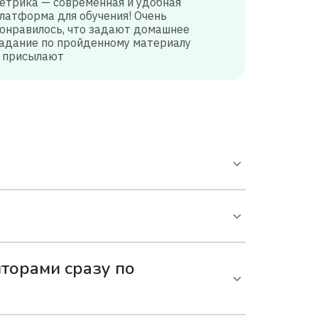
етрика — современная и удобная
латформа для обучения! Очень
онравилось, что задают домашнее
адание по пройденному материалу
 присылают
усвоить материал и не устать.
 в комфортном темпе осваивать учебный
иторами сразу по