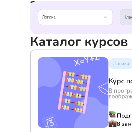
запрос
Логика
Кла
Каталог курсов
Логика
Курс п
В прогр
воображ
Подг
8 за