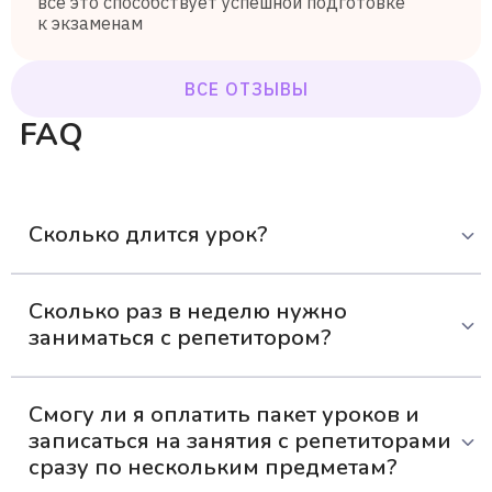
всё это способствует успешной подготовке
к экзаменам
ВСЕ ОТЗЫВЫ
FAQ
Сколько длится урок?
Одно занятие с репетитором длится 30-50 минут. Это
Сколько раз в неделю нужно
оптимальное время, чтобы ученик мог усвоить материал
заниматься с репетитором?
и не устать.
Для наилучших результатов рекомендуем заниматься 2
Смогу ли я оплатить пакет уроков и
раза в неделю. Так ребенок сможет в комфортном темпе
записаться на занятия с репетиторами
осваивать учебный материал — без долгих пауз и
чрезмерной нагрузки.
сразу по нескольким предметам?