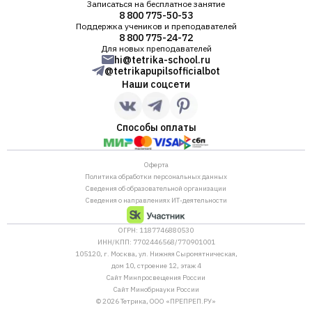
Записаться на бесплатное занятие
8 800 775-50-53
Поддержка учеников и преподавателей
8 800 775-24-72
Для новых преподавателей
hi@tetrika-school.ru
@tetrikapupilsofficialbot
Наши соцсети
Способы оплаты
Оферта
Политика обработки персональных данных
Сведения об образовательной организации
Сведения о направлениях ИТ-деятельности
ОГРН: 1187746880530
ИНН/КПП: 7702446568/770901001
105120, г. Москва, ул. Нижняя Сыромятническая,
дом 10, строение 12, этаж 4
Сайт Минпросвещения России
Сайт Минобрнауки России
© 2026 Тетрика, ООО «ПРЕПРЕП.РУ»