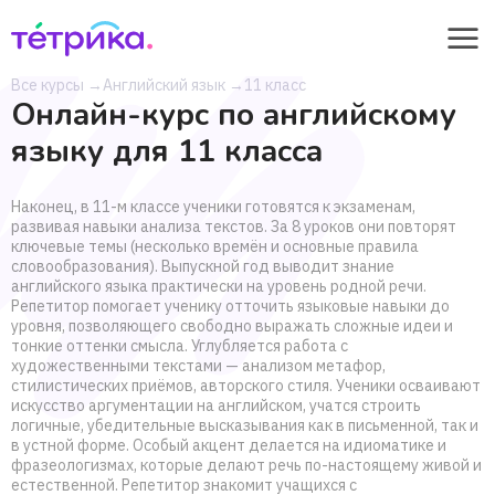
Все курсы
→
Английский язык
→
11 класс
Онлайн-курс по английскому
языку для 11 класса
Наконец, в 11-м классе ученики готовятся к экзаменам,
развивая навыки анализа текстов. За 8 уроков они повторят
ключевые темы (несколько времён и основные правила
словообразования). Выпускной год выводит знание
английского языка практически на уровень родной речи.
Репетитор помогает ученику отточить языковые навыки до
уровня, позволяющего свободно выражать сложные идеи и
тонкие оттенки смысла. Углубляется работа с
художественными текстами — анализом метафор,
стилистических приёмов, авторского стиля. Ученики осваивают
искусство аргументации на английском, учатся строить
логичные, убедительные высказывания как в письменной, так и
в устной форме. Особый акцент делается на идиоматике и
фразеологизмах, которые делают речь по-настоящему живой и
естественной. Репетитор знакомит учащихся с