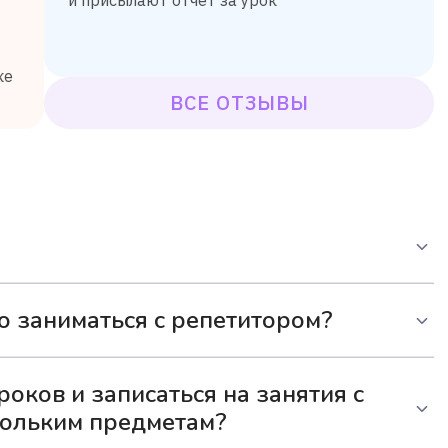
ке
ВСЕ ОТЗЫВЫ
0-50 минут. Это оптимальное время, чтобы ученик
о заниматься с репетитором?
уем заниматься 2 раза в неделю. Так ребенок
роков и записаться на занятия с
ь учебный материал — без долгих пауз и
кольким предметам?