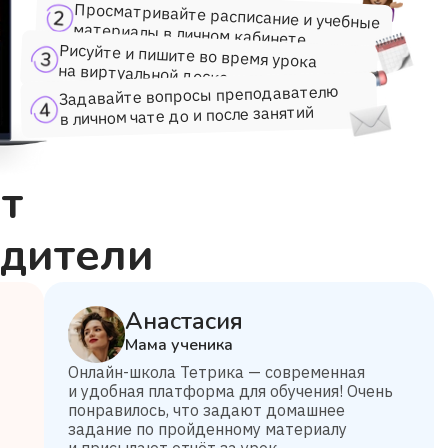
Просматривайте расписание и учебные
материалы в личном кабинете
Рисуйте и пишите во время урока
на виртуальной доске
Задавайте вопросы преподавателю
в личном чате до и после занятий
т
одители
Анастасия
Мама ученика
Онлайн-школа Тетрика — современная
и удобная платформа для обучения! Очень
понравилось, что задают домашнее
задание по пройденному материалу
и присылают отчёт за урок