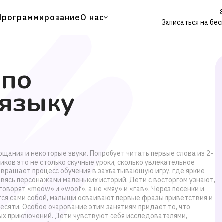
Программирование
О нас
Записаться на бе
 по
 языку
ощания и некоторые звуки. Попробует читать первые слова из 2-
иков это не столько скучные уроки, сколько увлекательное
евращает процесс обучения в захватывающую игру, где яркие
вясь персонажами маленьких историй. Дети с восторгом узнают,
говорят «meow» и «woof», а не «мяу» и «гав». Через песенки и
тся сами собой, малыши осваивают первые фразы приветствия и
десяти. Особое очарование этим занятиям придаёт то, что
х приключений. Дети чувствуют себя исследователями,