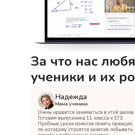
За что нас любя
ученики и их р
Надежда
Мама ученика
Очень нравится заниматься в этой школе.
Готовим выпускника 11 класса к ЕГЭ.
Пробные уроки помогли понять принцип,
по которому строятся занятия, побывать
вместе с ребёнком на занятии.