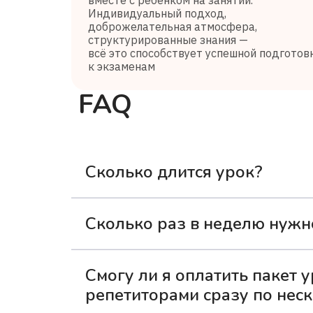
Индивидуальный подход,
доброжелательная атмосфера,
структурированные знания —
всё это способствует успешной подготов
к экзаменам
FAQ
Сколько длится урок?
Одно занятие с репетитором длится 3
Сколько раз в неделю нужн
мог усвоить материал и не устать.
Для наилучших результатов рекоменд
Смогу ли я оплатить пакет у
сможет в комфортном темпе осваиват
репетиторами сразу по нес
чрезмерной нагрузки.