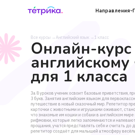
Направления
Все курсы
→
Английский язык
→
1 класс
Онлайн-курс
английскому
для 1 класса
За 8 уроков ученик освоит базовые приветствия, пр
3 букв. Занятия английским языком для первоклассн
путешествие в новый сказочный мир. Репетитор пр
карточки с животными и игрушками оживают, стано
что знакомые им кошки и собаки в английском мире 
рифмовки, которые легко запоминаются и напеваю
прощания, учатся представлять себя и считать до 
репетитор создаёт для малышей атмосферу весёлы