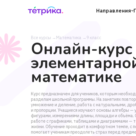
Направления
Все курсы
→
Математика
→
9 класс
Онлайн-курс
элементарно
математике
Курс предназначен для учеников, которым необход
разделам школьной программы. На занятиях повто
умножение и деление, работа с натуральными, др
и пропорции. Учащиеся изучают основы алгебры — 
фигурами, измерениями длины, площади и объёма.
работе с графиками, таблицами и диаграммами — 
жизни. Обучение проходит в комфортном темпе, с
помогает ученикам преодолеть страх перед предме