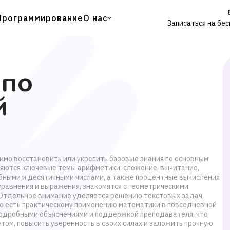
Программирование
О нас
Записаться на бе
 по
й
имо восстановить или укрепить базовые знания по основным
ряются ключевые темы арифметики: сложение, вычитание,
обными и десятичными числами, а также процентные вычисления
уравнения и выражения, знакомятся с геометрическими
 Отдельное внимание уделяется решению текстовых задач,
то есть практическому применению математики в повседневной
 подробными объяснениями и поддержкой преподавателя, что
том, повысить уверенность в своих силах и заложить прочную