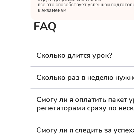
всё это способствует успешной подготов
к экзаменам
FAQ
Сколько длится урок?
Одно занятие с репетитором длится 3
Сколько раз в неделю нужн
мог усвоить материал и не устать.
Для наилучших результатов рекоменд
Смогу ли я оплатить пакет у
сможет в комфортном темпе осваиват
репетиторами сразу по нес
чрезмерной нагрузки.
Да, вы можете распределить оплачен
Смогу ли я следить за успе
взять пакет из 16 занятий и выбрать 