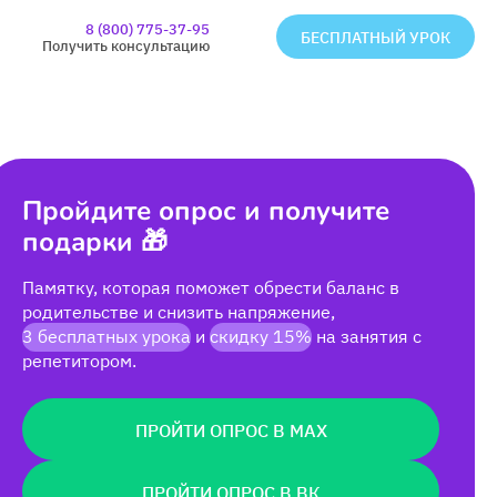
8 (800) 775-37-95
БЕСПЛАТНЫЙ УРОК
Получить консультацию
Пройдите опрос и получите
подарки 🎁
Памятку, которая поможет обрести баланс в
родительстве и снизить напряжение,
3 бесплатных урока
и
скидку 15%
на занятия с
репетитором.
ПРОЙТИ ОПРОС В MAX
ПРОЙТИ ОПРОС В ВК