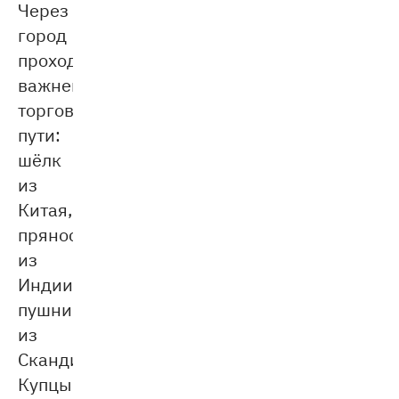
Через
город
проходили
важнейшие
торговые
пути:
шёлк
из
Китая,
пряности
из
Индии,
пушнина
из
Скандинавии.
Купцы