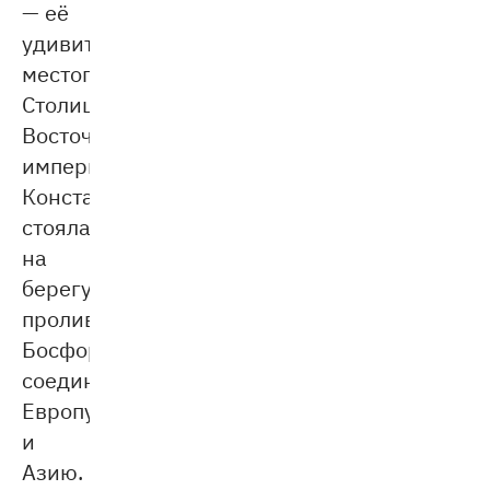
— её
удивительное
местоположение.
Столица
Восточной
империи
Константинополь
стояла
на
берегу
пролива
Босфор,
соединяя
Европу
и
Азию.