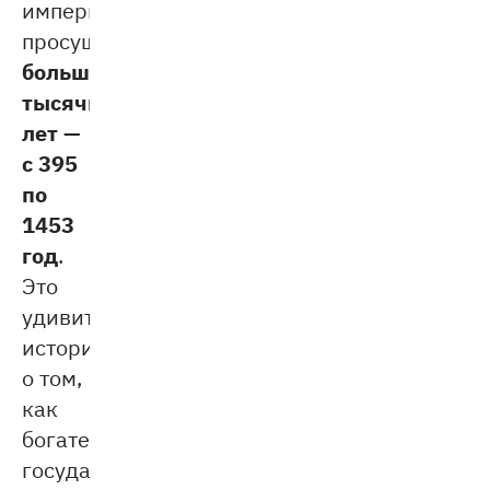
империя
просуществовала
больше
тысячи
лет —
с 395
по
1453
год
.
Это
удивительная
история
о том,
как
богатейшее
государство