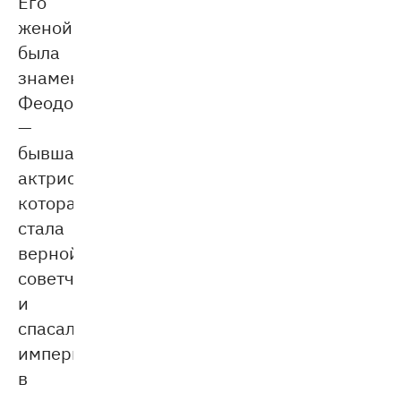
Его
женой
была
знаменитая
Феодора
—
бывшая
актриса,
которая
стала
верной
советчицей
и
спасала
империю
в