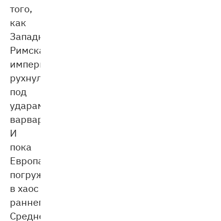
того,
как
Западная
Римская
империя
рухнула
под
ударами
варваров.
И
пока
Европа
погружалась
в хаос
раннего
Средневековья,