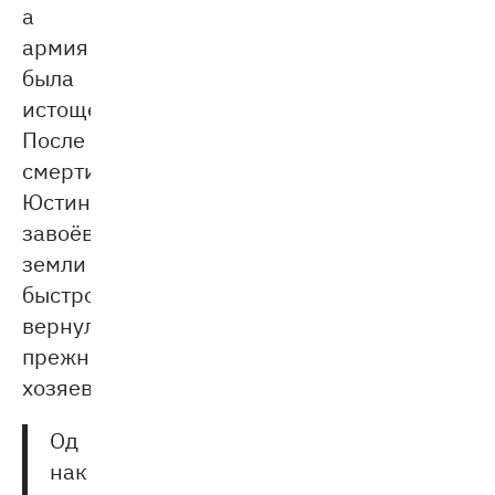
а
армия
была
истощена.
После
смерти
Юстиниана
завоёванные
земли
быстро
вернули
прежние
хозяева.
Од
нак