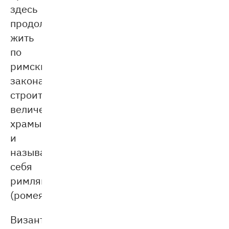
здесь
продолжали
жить
по
римским
законам,
строить
величественные
храмы
и
называли
себя
римлянами
(ромеями).
Византийская