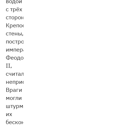
водой
с трёх
сторон.
Крепостные
стены,
построенные
императором
Феодосием
II,
считались
неприступными.
Враги
могли
штурмовать
их
бесконечно