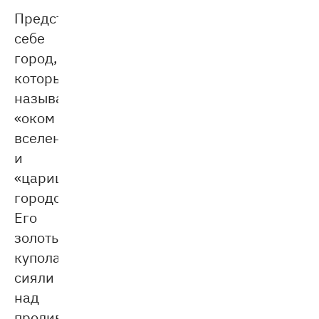
Представьте
себе
город,
который
называли
«оком
вселенной»
и
«царицей
городов».
Его
золотые
купола
сияли
над
проливом