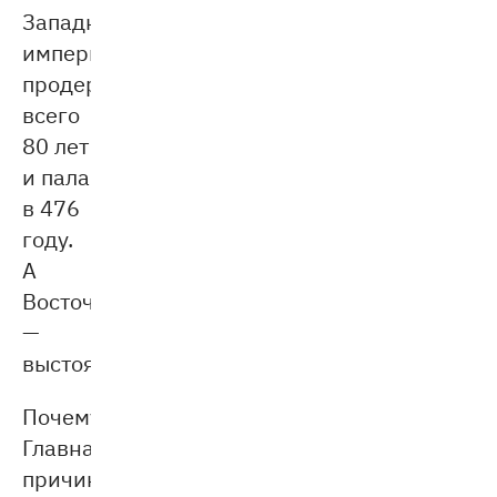
Западная
империя
продержалась
всего
80 лет
и пала
в 476
году.
А
Восточная
—
выстояла.
Почему?
Главная
причина