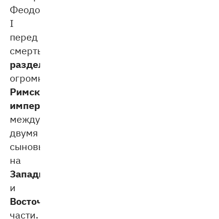
Феодосий
I
перед
смертью
разделил
огромную
Римскую
империю
между
двумя
сыновьями
на
Западную
и
Восточную
части.