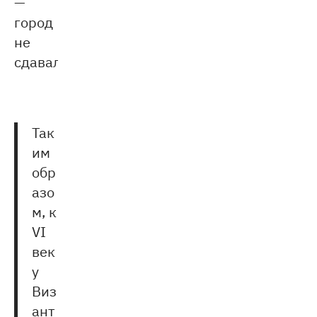
—
город
не
сдавался.
Так
им
обр
азо
м, к
VI
век
у
Виз
ант