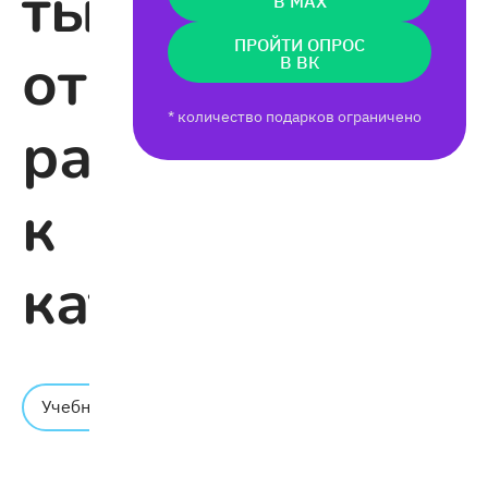
тысячелетие:
В MAX
ПРОЙТИ ОПРОС
от
В ВК
* количество подарков ограничено
расцвета
к
катастрофе
Время
Учебник
чтения:
7 мин.