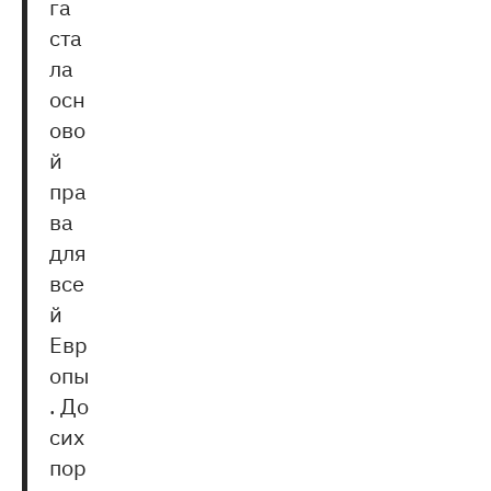
га
ста
ла
осн
ово
й
пра
ва
для
все
й
Евр
опы
. До
сих
пор