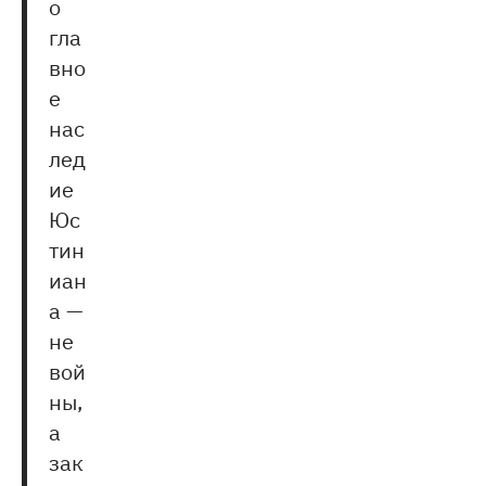
о
гла
вно
е
нас
лед
ие
Юс
тин
иан
а —
не
вой
ны,
а
зак