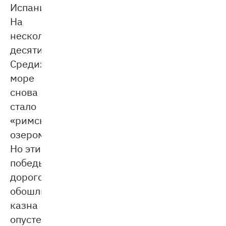
Испании.
На
несколько
десятилетий
Средиземное
море
снова
стало
«римским
озером».
Но эти
победы
дорого
обошлись:
казна
опустела,