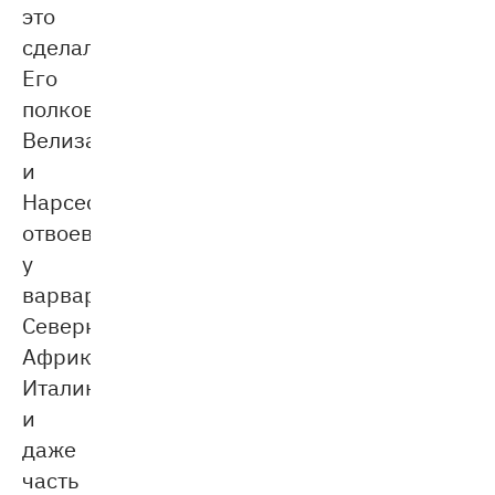
это
сделал!
Его
полководцы
Велизарий
и
Нарсес
отвоевали
у
варваров
Северную
Африку,
Италию
и
даже
часть