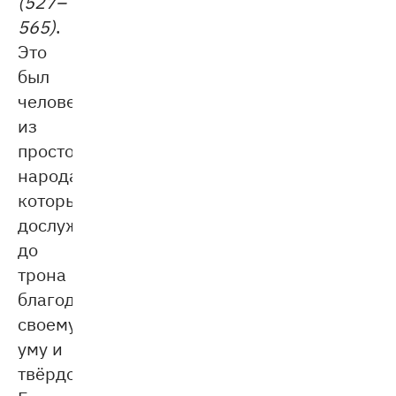
(527–
565)
.
Это
был
человек
из
простого
народа,
который
дослужился
до
трона
благодаря
своему
уму и
твёрдости.