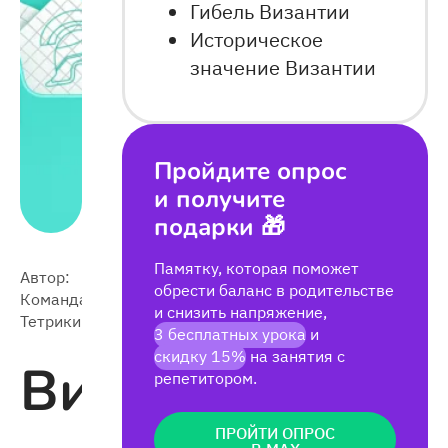
Гибель Византии
Историческое
значение Византии
Пройдите опрос
и получите
подарки 🎁
Памятку, которая поможет
Автор:
2026-
обрести баланс в родительстве
Команда
3 992
06-03
и снизить напряжение,
Тетрики
3 бесплатных урока
и
скидку 15%
на занятия с
Византийское
репетитором.
ПРОЙТИ ОПРОС