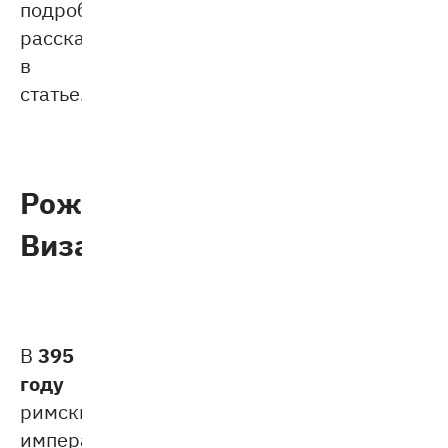
подробно
рассказываем
в
статье.
Рождение
Византии
395
В
году
римский
император