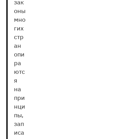
зак
оны
мно
гих
стр
ан
опи
ра
ютс
я
на
при
нци
пы,
зап
иса