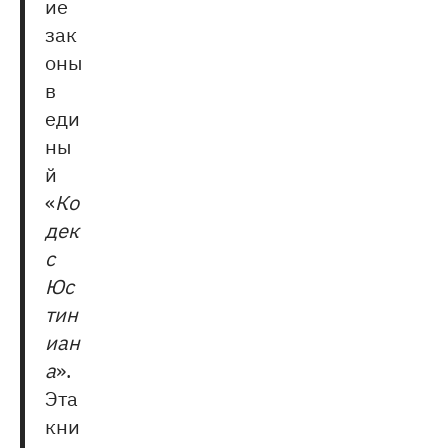
ие
зак
оны
в
еди
ны
й
«
Ко
дек
с
Юс
тин
иан
а
».
Эта
кни