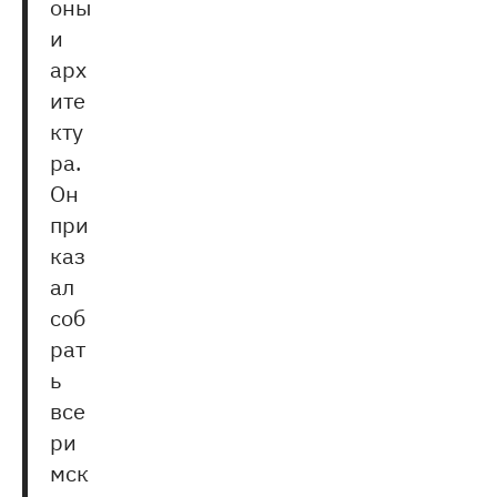
оны
и
арх
ите
кту
ра.
Он
при
каз
ал
соб
рат
ь
все
ри
мск