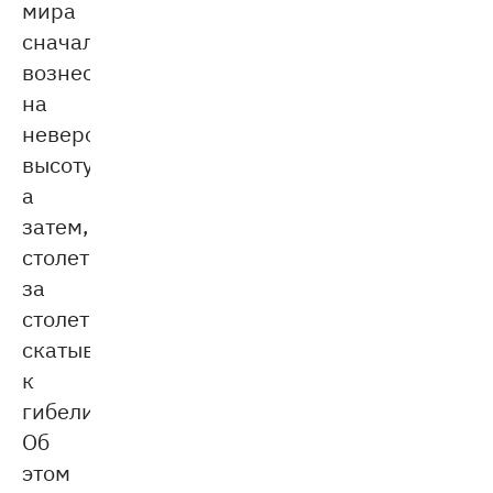
мира
сначала
вознеслось
на
невероятную
высоту,
а
затем,
столетие
за
столетием,
скатывалось
к
гибели.
Об
этом