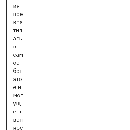
ия
пре
вра
тил
ась
в
сам
ое
бог
ато
е и
мог
ущ
ест
вен
ное