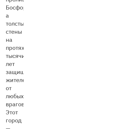
Босфор,
а
толстые
стены
на
протяжении
тысячи
лет
защищали
жителей
от
любых
врагов.
Этот
город
—