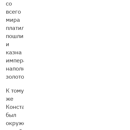
со
всего
мира
платили
пошлины,
и
казна
императора
наполнялась
золотом.
К тому
же
Константинополь
был
окружён