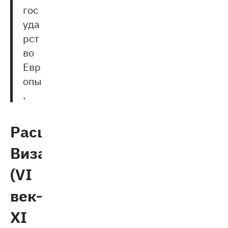
гос
уда
рст
во
Евр
опы
.
Расцвет
Византии
(VI
век–
XI