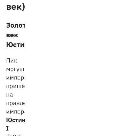
век)
Золотой
век
Юстиниана
Пик
могущества
империи
пришёлся
на
правление
императора
Юстиниана
I