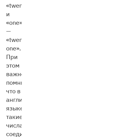
«twenty»
и
«one»
—
«twenty-
one».
При
этом
важно
помнить,
что в
английском
языке
такие
числа
соединяются