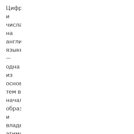
Цифры
и
числа
на
английском
языке
—
одна
из
основополагающих
тем в
начальном
образовании,
и
владение
этими