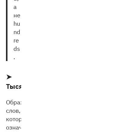
а
не
hu
nd
re
ds
.
➤
Тысячи
Образование
слов,
которые
означают