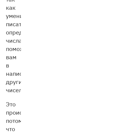
как
умение
писать
определённые
числа
поможет
вам
в
написании
других
чисел.
Это
происходит
потому,
что