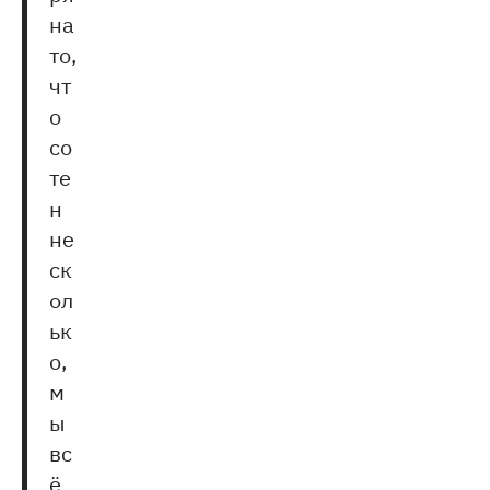
на
то,
чт
о
со
те
н
не
ск
ол
ьк
о,
м
ы
вс
ё