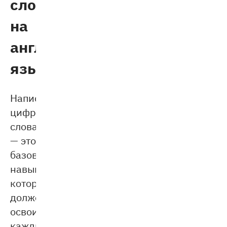
словами
на
английском
языке
Написание
цифр
словами
— это
базовый
навык,
который
должен
освоить
каждый