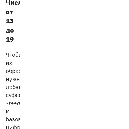
Числа
от
13
до
19
Чтобы
их
образовать,
нужно
добавить
суффикс
-teen
к
базовым
цифрам