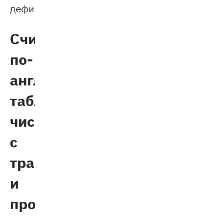
дефисом.
Считаем
по-
английски:
таблица
чисел
с
транскрипцией
и
произношением