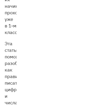
начинают
проходить
уже
в 1-м
классе.
Эта
статья
поможет
разобраться,
как
правильно
писать
цифры
и
числа