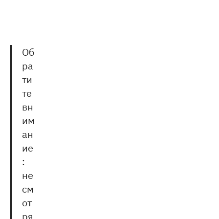
three
300
[θriː ˈhʌndrəd]
θри
hundred
Об
ра
ти
те
вн
им
ан
ие
:
не
см
от
ря