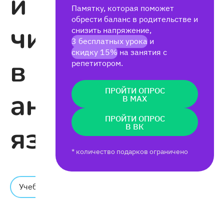
и
Памятку, которая поможет
обрести баланс в родительстве и
числа
снизить напряжение,
3 бесплатных урока
и
скидку 15%
на занятия с
в
репетитором.
ПРОЙТИ ОПРОС
английском
В MAX
ПРОЙТИ ОПРОС
языке
В ВК
* количество подарков ограничено
Время
Учебник
чтения:
13 мин.