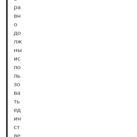
ра
вн
о
до
лж
ны
ис
по
ль
зо
ва
ть
ед
ин
ст
ве