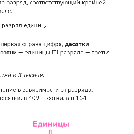
то разряд, соответствующий крайней
исле.
 разряд единиц.
десятки
 первая справа цифра,
—
сотни
,
— единицы III разряда — третья
отни и 3 тысячи
.
чение в зависимости от разряда.
есятки, в 409 — сотни, а в 164 —