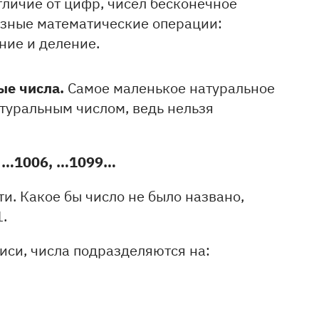
тличие от цифр, чисел бесконечное
азные математические операции:
ние и деление.
ые числа.
Самое маленькое натуральное
натуральным числом, ведь нельзя
04, …1006, …1099…
и. Какое бы число не было названо,
1.
иси, числа подразделяются на: