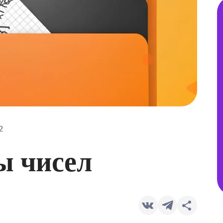
2
ы чисел