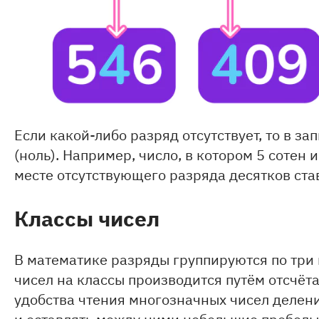
Если какой-либо разряд отсутствует, то в за
(ноль). Например, число, в котором 5 сотен 
месте отсутствующего разряда десятков ста
Классы чисел
В математике разряды группируются по три
чисел на классы производится путём отсчёта
удобства чтения многозначных чисел делен
и оставлять между ними небольшие пробелы