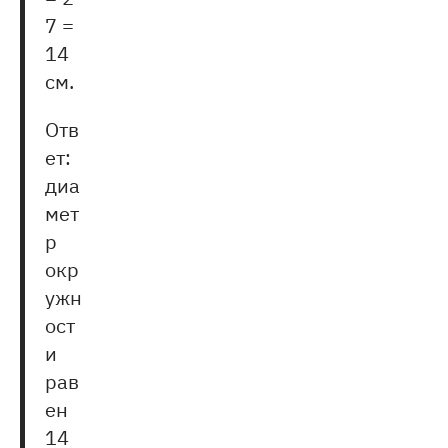
7 =
14
см.
Отв
ет:
диа
мет
р
окр
ужн
ост
и
рав
ен
14