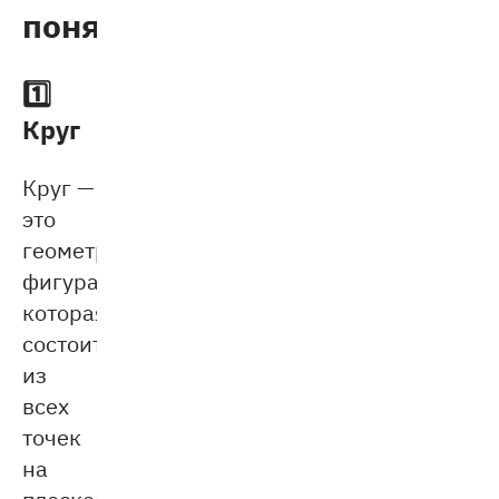
понятия
1️⃣
Круг
Круг —
это
геометрическая
фигура,
которая
состоит
из
всех
точек
на
плоскости,