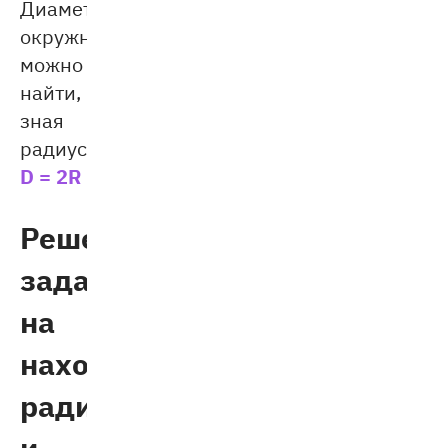
Диаметр
окружности
можно
найти,
зная
радиус:
D = 2R
Решение
задач
на
нахождение
радиуса
и