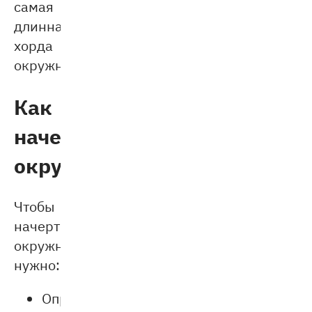
самая
длинная
хорда
окружности.
Как
начертить
окружность
Чтобы
начертить
окружность,
нужно:
Определить