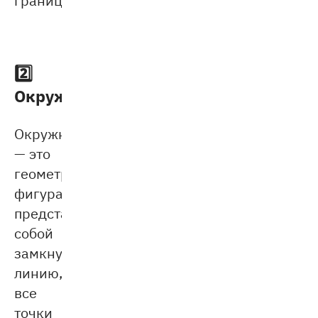
2️⃣
Окружность
Окружность
— это
геометрическая
фигура,
представляющая
собой
замкнутую
линию,
все
точки