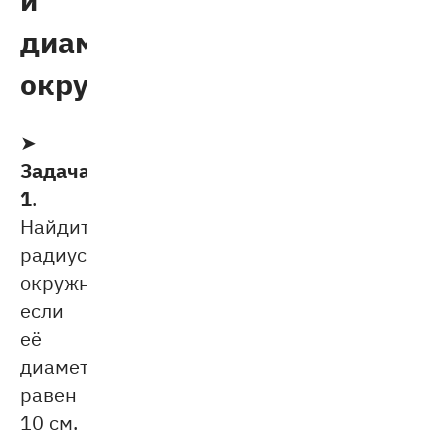
диаметра
окружности
➤
Задача
1
.
Найдите
радиус
окружности,
если
её
диаметр
равен
10 см.