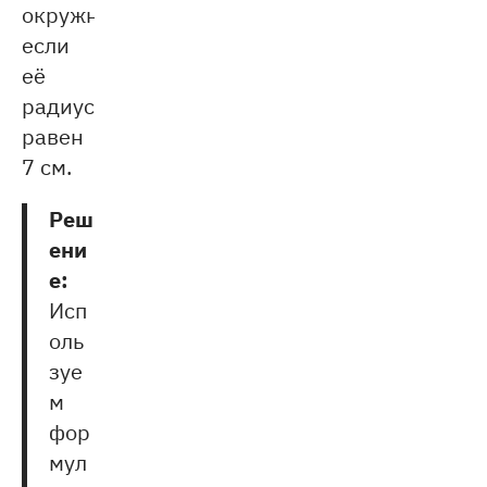
окружности,
если
её
радиус
равен
7 см.
Реш
ени
е:
Исп
оль
зуе
м
фор
мул