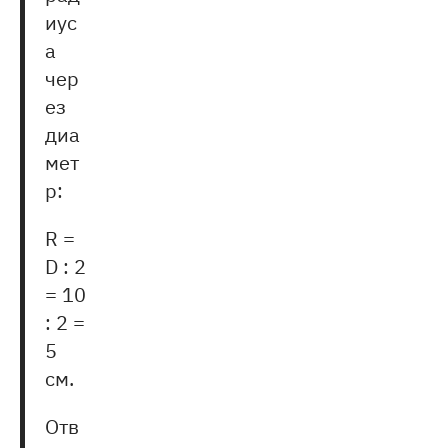
иус
а
чер
ез
диа
мет
р:
R =
D : 2
= 10
: 2 =
5
см.
Отв