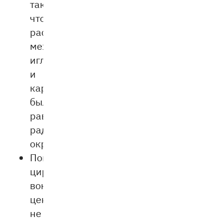
так,
чтобы
расстояние
между
иглой
и
карандашом
было
равно
радиусу
окружности.
Повернуть
циркуль
вокруг
центра,
не