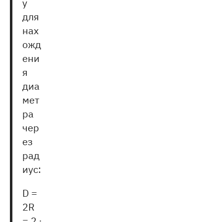
у
для
нах
ожд
ени
я
диа
мет
ра
чер
ез
рад
иус:
D =
2R
= 2 ∙