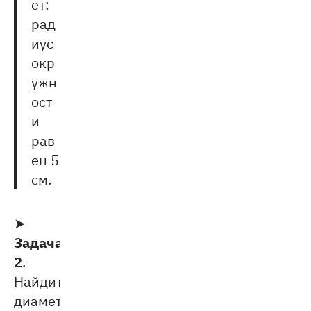
ет:
рад
иус
окр
ужн
ост
и
рав
ен 5
см.
➤
Задача
2
.
Найдите
диаметр