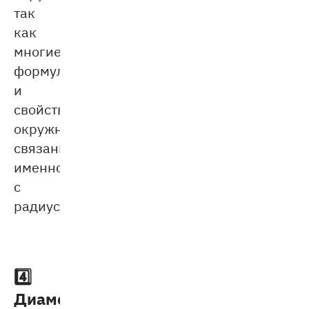
так
как
многие
формулы
и
свойства
окружности
связаны
именно
с
радиусом.
4️⃣
Диаметр