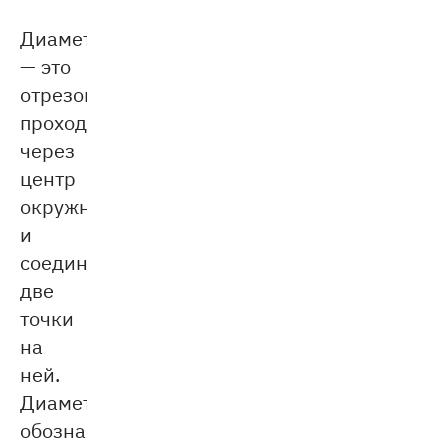
Диаметр
— это
отрезок,
проходящий
через
центр
окружности
и
соединяющий
две
точки
на
ней.
Диаметр
обозначается