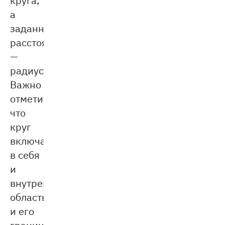
а
заданное
расстояние
—
радиусом.
Важно
отметить,
что
круг
включает
в себя
и
внутреннюю
область,
и его
границу.