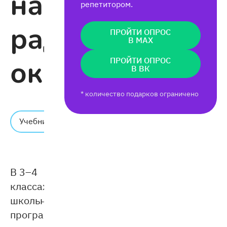
найти
репетитором.
радиус
ПРОЙТИ ОПРОС
В MAX
окружности
ПРОЙТИ ОПРОС
В ВК
* количество подарков ограничено
Время
Учебник
чтения:
4 мин.
В 3–4
классах
школьной
программы