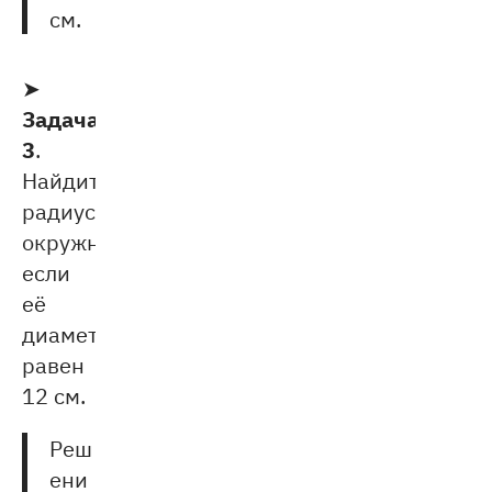
см.
➤
Задача
3
.
Найдите
радиус
окружности,
если
её
диаметр
равен
12 см.
Реш
ени