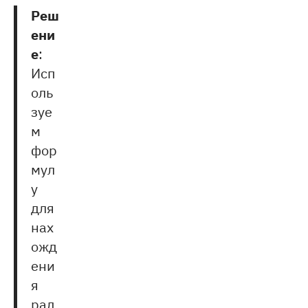
Реш
ени
е
:
Исп
оль
зуе
м
фор
мул
у
для
нах
ожд
ени
я
рад