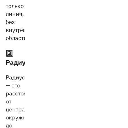
только
линия,
без
внутренней
области.
3️⃣
Радиус
Радиус
— это
расстояние
от
центра
окружности
до