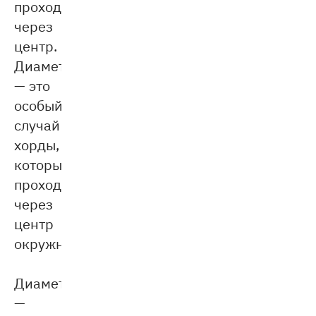
проходящий
через
центр.
Диаметр
— это
особый
случай
хорды,
который
проходит
через
центр
окружности.
Диаметр
—