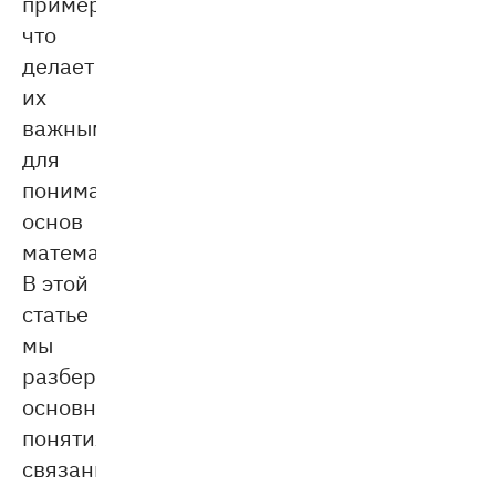
примерах,
что
делает
их
важными
для
понимания
основ
математики.
В этой
статье
мы
разберём
основные
понятия,
связанные