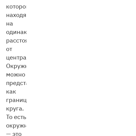
которой
находятся
на
одинаковом
расстоянии
от
центра.
Окружность
можно
представить
как
границу
круга.
То есть
окружность
— это