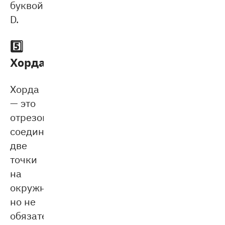
буквой
D.
5️⃣
Хорда
Хорда
— это
отрезок,
соединяющий
две
точки
на
окружности,
но не
обязательно