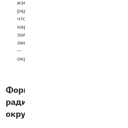
изменяя
радиуса,
чтобы
нарисовать
замкнутую
линию
—
окружность.
Формула
радиуса
окружности