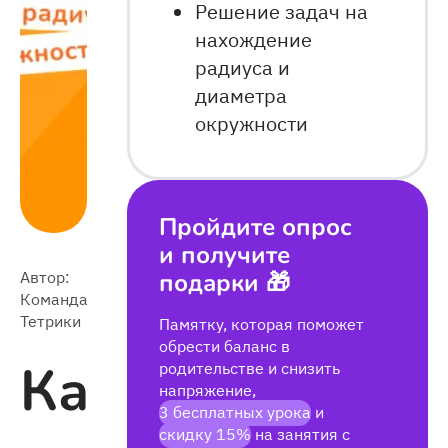
Решение задач на
нахождение
радиуса и
диаметра
окружности
Пройдите опрос
и получите
Автор:
подарки 🎁
2024-
Команда
21 759
08-13
Тетрики
Памятку, которая поможет
обрести баланс в
Как
родительстве и снизить
напряжение,
3 бесплатных урока
и
скидку 15%
на занятия с