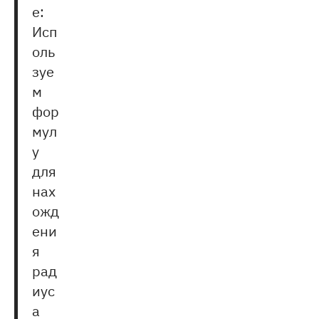
е:
Исп
оль
зуе
м
фор
мул
у
для
нах
ожд
ени
я
рад
иус
а