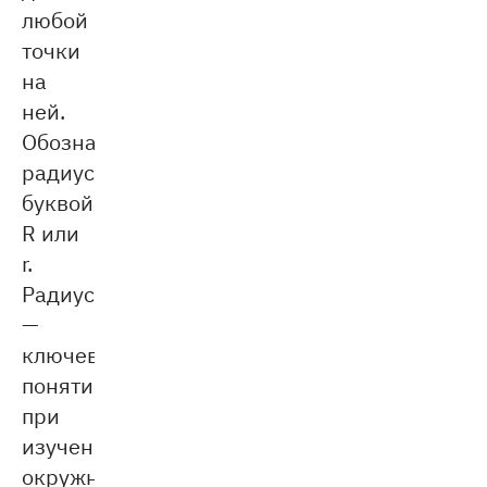
любой
точки
на
ней.
Обозначается
радиус
буквой
R или
r.
Радиус
—
ключевое
понятие
при
изучении
окружности,