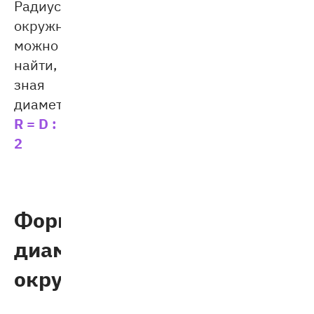
Радиус
окружности
можно
найти,
зная
диаметр:
R = D :
2
Формула
диаметра
окружности