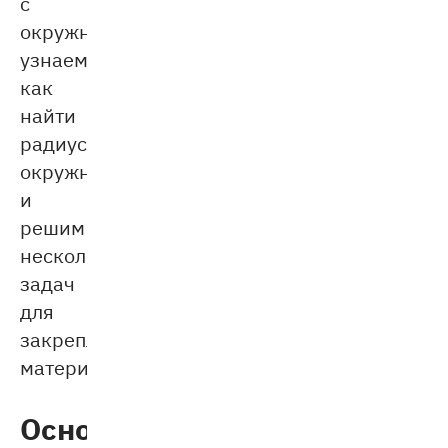
с
окружностью,
узнаем,
как
найти
радиус
окружности
и
решим
несколько
задач
для
закрепления
материала.
Основные