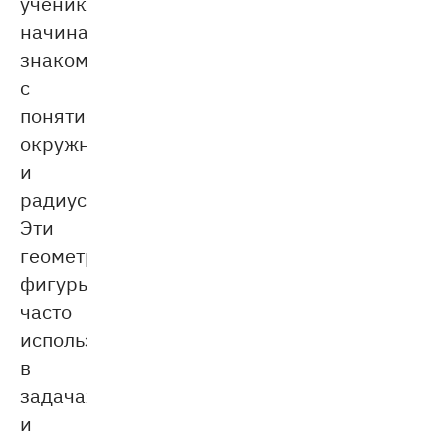
ученики
начинают
знакомиться
с
понятием
окружности
и
радиуса.
Эти
геометрические
фигуры
часто
используются
в
задачах
и