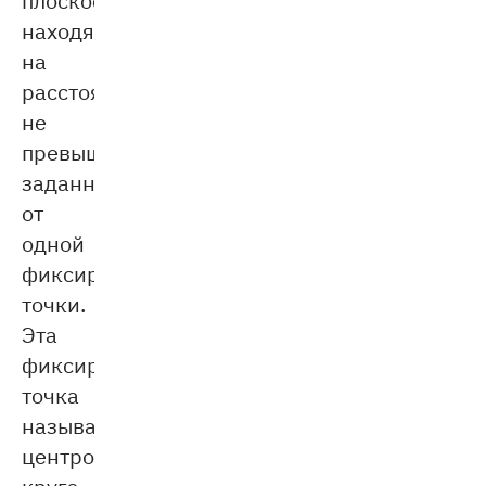
находящихся
на
расстоянии,
не
превышающем
заданное,
от
одной
фиксированной
точки.
Эта
фиксированная
точка
называется
центром
круга,