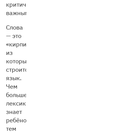
критически
важным.
Слова
— это
«кирпичики»,
из
которых
строится
язык.
Чем
больше
лексики
знает
ребёнок,
тем