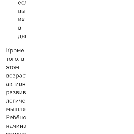
если
выполняют
их
в
движении.
Кроме
того, в
этом
возрасте
активно
развивается
логическое
мышление.
Ребёнок
начинает
замечать