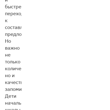
быстрее
переходят
к
составлению
предложений.
Но
важно
не
только
количество,
но и
качество
запоминания.
Дети
начальной
школы