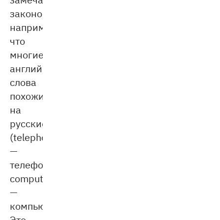
закономерности:
например,
что
многие
английские
слова
похожи
на
русские
(telephone
—
телефон,
computer
—
компьютер).
Это