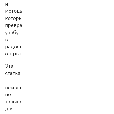
и
методы,
которые
превратят
учёбу
в
радостное
открытие.
Эта
статья
—
помощник
не
только
для