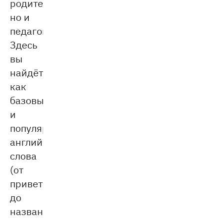
родителей,
но и
педагогов.
Здесь
вы
найдёте
как
базовые
и
популярные
английские
слова
(от
приветствий
до
названий