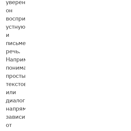
увереннее
он
воспринимает
устную
и
письменную
речь.
Например,
понимание
простых
текстов
или
диалогов
напрямую
зависит
от