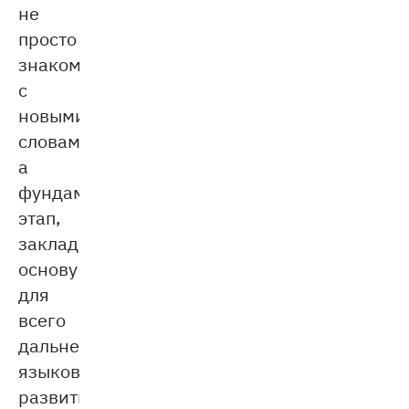
не
просто
знакомство
с
новыми
словами,
а
фундаментальный
этап,
закладывающий
основу
для
всего
дальнейшего
языкового
развития.