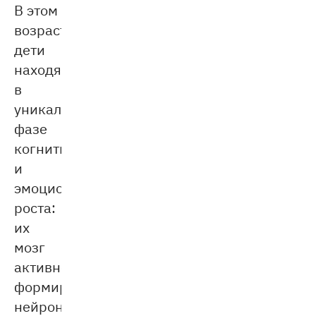
В этом
возрасте
дети
находятся
в
уникальной
фазе
когнитивного
и
эмоционального
роста:
их
мозг
активно
формирует
нейронные