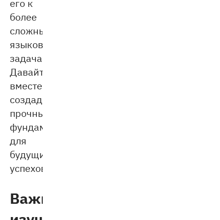
его к
более
сложным
языковым
задачам.
Давайте
вместе
создадим
прочный
фундамент
для
будущих
успехов!
Важность
изучения