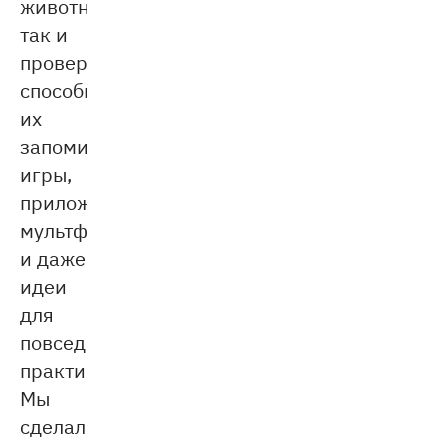
животных),
так и
проверенные
способы
их
запоминания:
игры,
приложения,
мультфильмы
и даже
идеи
для
повседневной
практики.
Мы
сделали