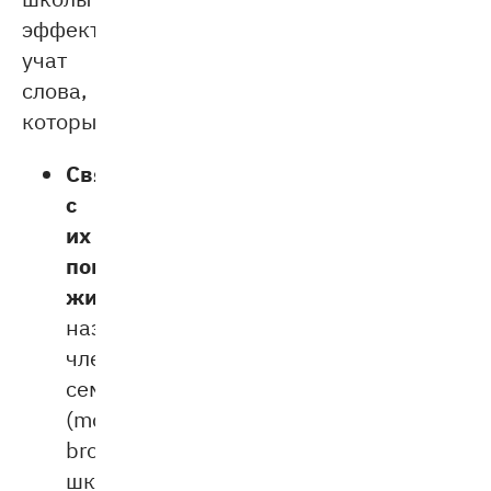
эффективнее
учат
слова,
которые:
Связаны
с
их
повседневной
жизнью:
названия
членов
семьи
(mother,
brother),
школьных