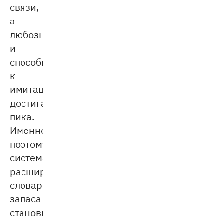
связи,
а
любознательность
и
способность
к
имитации
достигают
пика.
Именно
поэтому
систематическое
расширение
словарного
запаса
становится