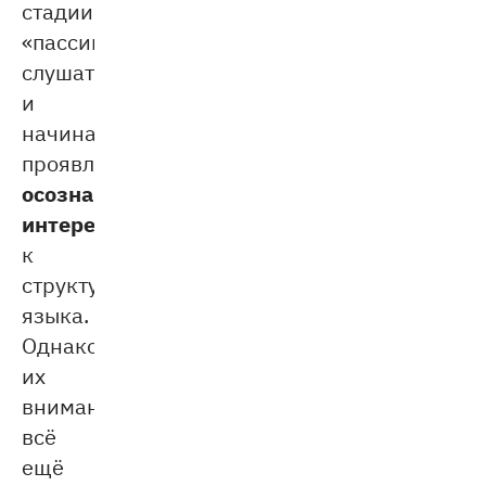
стадии
«пассивного
слушателя»
и
начинают
проявлять
осознанный
интерес
к
структуре
языка.
Однако
их
внимание
всё
ещё