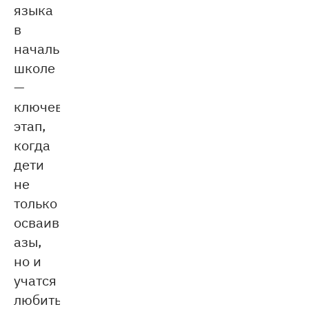
языка
в
начальной
школе
—
ключевой
этап,
когда
дети
не
только
осваивают
азы,
но и
учатся
любить