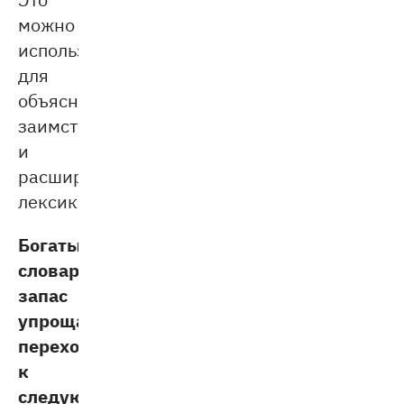
можно
использовать
для
объяснения
заимствований
и
расширения
лексики.
Богатый
словарный
запас
упрощает
переход
к
следующим