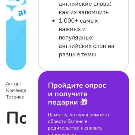
английские слова:
как их запомнить
1 000+ самых
важных и
популярных
английских слов на
разные темы
Автор:
Пройдите опрос
2025-
Команда
6 789
и получите
06-02
Тетрики
подарки 🎁
Популярные
Памятку, которая поможет
обрести баланс в
родительстве и снизить
напряжение,