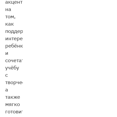
акцент
на
том,
как
поддерживать
интерес
ребёнка
и
сочетать
учёбу
с
творчеством,
а
также
мягко
готовить