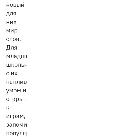
новый
для
них
мир
слов.
Для
младших
школьников,
с их
пытливым
умом и
открытостью
к
играм,
запоминание
популярной