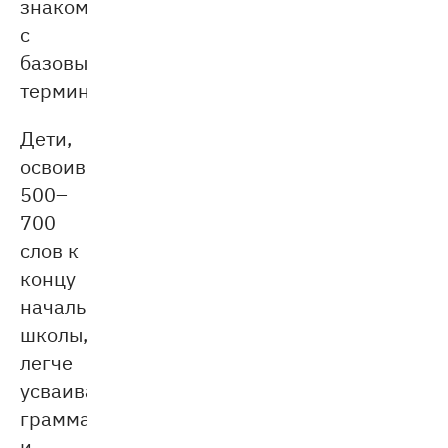
знакомства
с
базовыми
терминами.
Дети,
освоившие
500–
700
слов к
концу
начальной
школы,
легче
усваивают
грамматику
и