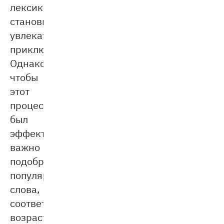
лексики
становится
увлекательным
приключением.
Однако,
чтобы
этот
процесс
был
эффективным,
важно
подобрать
популярные
слова,
соответствующие
возрасту,