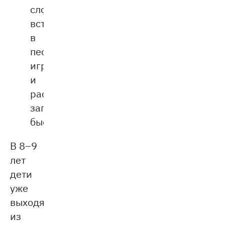
слово,
встреченное
в
песне,
игре
и
рассказе,
запомнится
быстрее.
В 8–9
лет
дети
уже
выходят
из