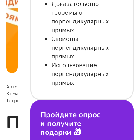
Доказательство
теоремы о
перпендикулярных
прямых
Свойства
перпендикулярных
прямых
Использование
перпендикулярных
прямых
Автор:
2024-
Команда
13 186
11-12
Тетрики
Пройдите опрос
Перпендикуля
и получите
подарки 🎁