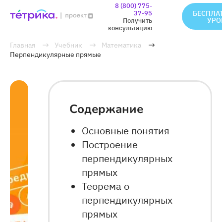
8 (800) 775-
37-95
БЕСПЛА
УРО
Получить
консультацию
Главная
Учебник
Математика
Перпендикулярные прямые
Содержание
Основные понятия
Построение
перпендикулярных
прямых
Теорема о
перпендикулярных
прямых