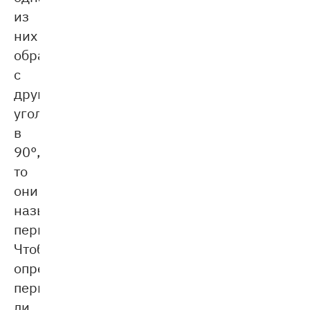
из
них
образует
с
другой
угол
в
90°,
то
они
называются
перпендикулярными.
Чтобы
определить,
перпендикулярны
ли