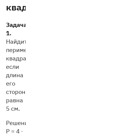
квадрата
Задача
1.
Найдите
периметр
квадрата,
если
длина
его
стороны
равна
5 см.
Решение:
P = 4 ∙