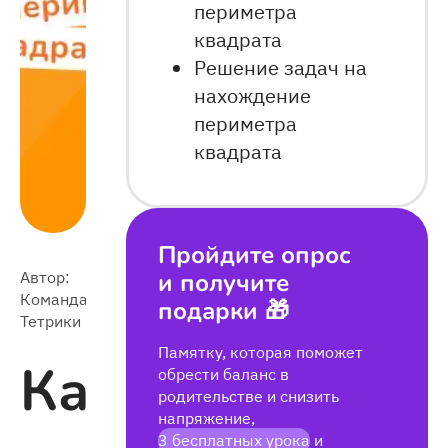
периметра
квадрата
Решение задач на
нахождение
периметра
квадрата
Пройдите опрос
Автор:
и получите
2024-
Команда
40 392
подарки 🎁
09-15
Тетрики
Памятку, которая поможет
Как
обрести баланс в
родительстве и снизить
напряжение,
3 бесплатных урока
и