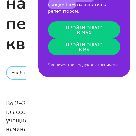
найти
скидку 15%
на занятия с
репетитором.
периметр
ПРОЙТИ ОПРОС
В MAX
квадрата
ПРОЙТИ ОПРОС
В ВК
* количество подарков ограничено
Время
Учебник
чтения:
3 мин.
Во 2–3
классе
учащиеся
начинают