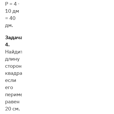
P = 4 ∙
10 дм
= 40
дм.
Задача
4.
Найдите
длину
стороны
квадрата,
если
его
периметр
равен
20 см.