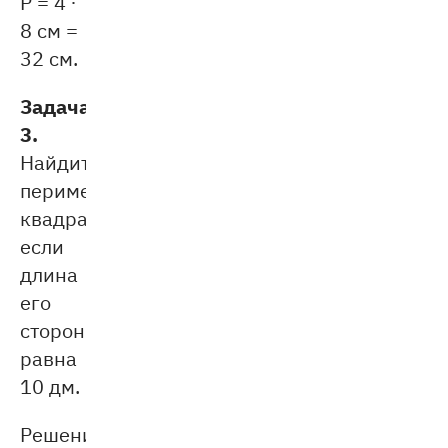
P = 4 ∙
8 см =
32 см.
Задача
3.
Найдите
периметр
квадрата,
если
длина
его
стороны
равна
10 дм.
Решение: