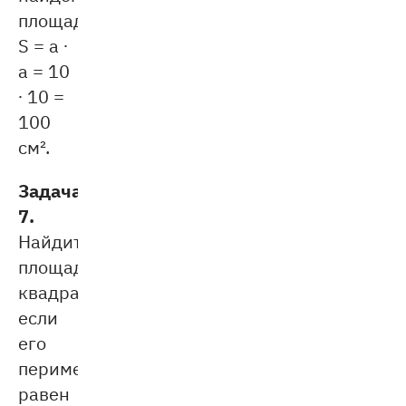
площадь:
S = a ∙
a = 10
∙ 10 =
100
см².
Задача
7.
Найдите
площадь
квaдрата,
если
его
периметр
равен