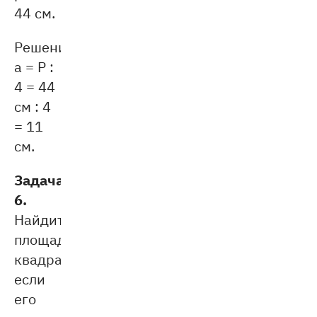
44 см.
Решение:
a = P :
4 = 44
см : 4
= 11
см.
Задача
6.
Найдите
площадь
квaдрата,
если
его