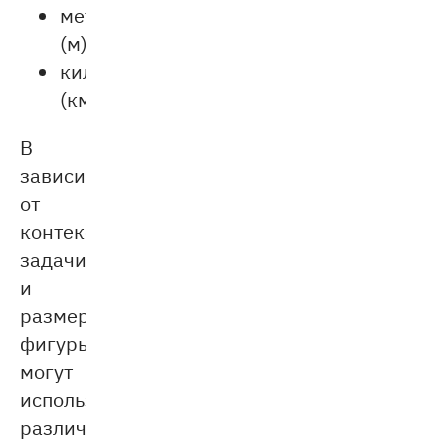
метры
(м);
километры
(км).
В
зависимости
от
контекста
задачи
и
размера
фигуры,
могут
использоваться
различные