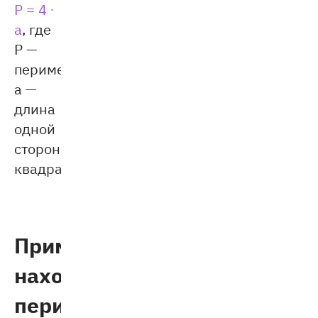
P = 4 ∙
a
, где
P —
периметр,
a —
длина
одной
стороны
квадрата.
Примеры
нахождения
периметра