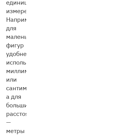
единицы
измерения.
Например,
для
маленьких
фигур
удобнее
использовать
миллиметры
или
сантиметры,
а для
больших
расстояний
—
метры