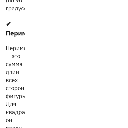
градусов).
✔
Периметр
Периметр
— это
сумма
длин
всех
сторон
фигуры.
Для
квадрата
он
равен