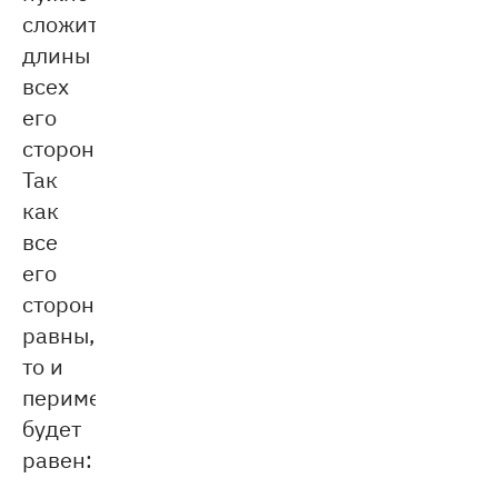
сложить
длины
всех
его
сторон.
Так
как
все
его
стороны
равны,
то и
периметр
будет
равен: