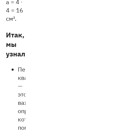
a = 4 ∙
4 = 16
см².
Итак,
мы
узнали:
Периметр
квадрата
—
это
важное
определение,
которое
помогает