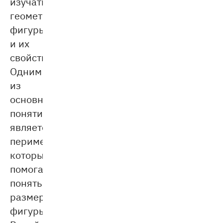
изучать
геометрические
фигуры
и их
свойства.
Одним
из
основных
понятий
является
периметр,
который
помогает
понять
размер
фигуры.