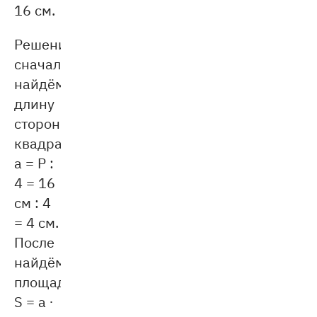
16 см.
Решение:
сначала
найдём
длину
стороны
квадрата:
a = P :
4 = 16
см : 4
= 4 см.
После
найдём
площадь:
S = a ∙