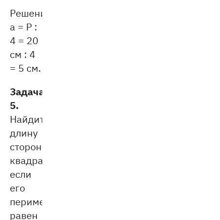
Решение:
a = P :
4 = 20
см : 4
= 5 см.
Задача
5.
Найдите
длину
стороны
квадрата,
если
его
периметр
равен