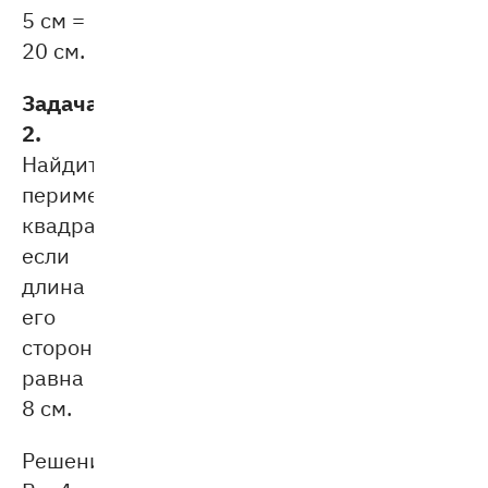
5 см =
20 см.
Задача
2.
Найдите
периметр
квадрата,
если
длина
его
стороны
равна
8 см.
Решение: