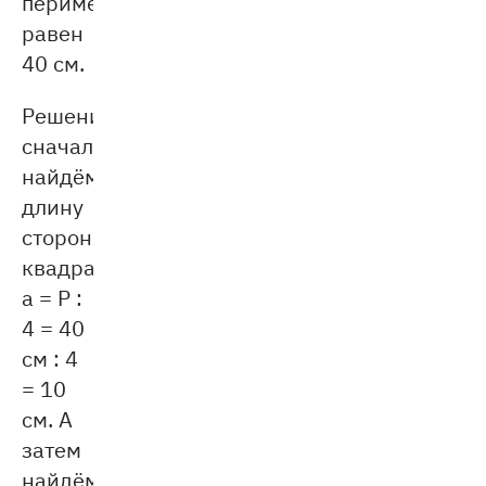
периметр
равен
40 см.
Решение:
сначала
найдём
длину
стороны
квадрата:
a = P :
4 = 40
см : 4
= 10
см. А
затем
найдём