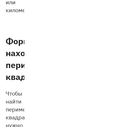
или
километры.
Формула
нахождения
периметра
квадрата
Чтобы
найти
периметр
квадрата,
нужно