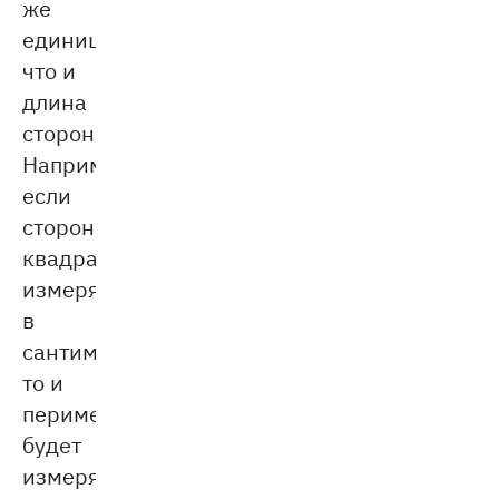
же
единицах,
что и
длина
сторон.
Например,
если
стороны
квадрата
измеряются
в
сантиметрах,
то и
периметр
будет
измеряться