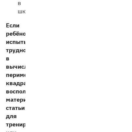
в
школе.
Если
ребёнок
испытывает
трудности
в
вычислении
периметра
квадрата,
воспользуйтесь
материалами
статьи
для
тренировки