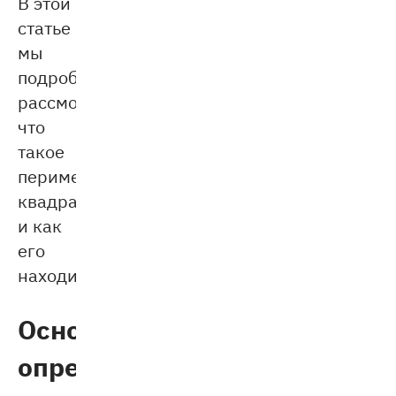
В этой
статье
мы
подробно
рассмотрим,
что
такое
периметр
квадрата
и как
его
находить.
Основные
определения