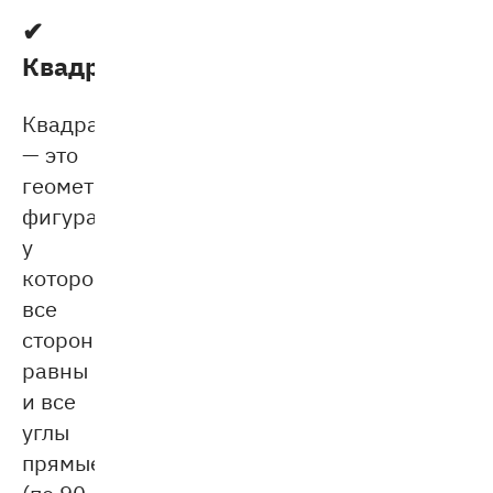
✔
Квадрат
Квадрат
— это
геометрическая
фигура,
у
которой
все
стороны
равны
и все
углы
прямые
(по 90