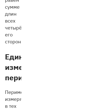
сумме
длин
всех
четырёх
его
сторон.
Единицы
измерения
периметра
Периметр
измеряется
в тех