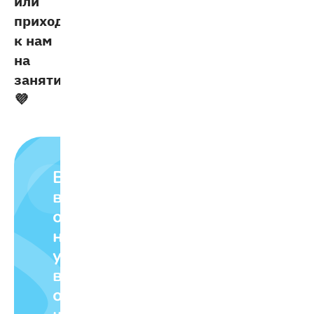
или
приходите
к нам
на
занятия
💜
Влюбляем
в
обучение
на
уроках
в
онлайн-