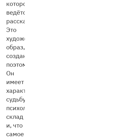
которого
ведётся
рассказ.
Это
художественный
образ,
созданный
поэтом.
Он
имеет
характер,
судьбу,
психологический
склад
и, что
самое