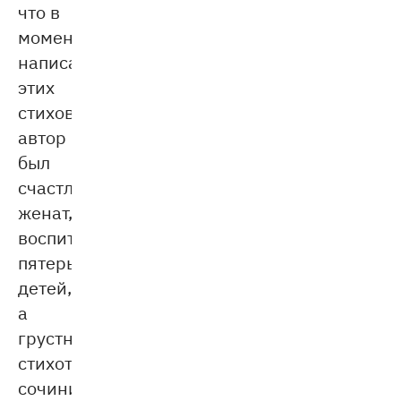
что в
момент
написания
этих
стихов
автор
был
счастливо
женат,
воспитывал
пятерых
детей,
а
грустное
стихотворение
сочинил