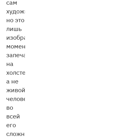
сам
художник,
но это
лишь
изображение,
момент,
запечатлённый
на
холсте,
а не
живой
человек
во
всей
его
сложности.