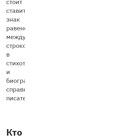
стоит
ставить
знак
равенства
между
строкой
в
стихотворении
и
биографической
справкой
писателя.
Кто