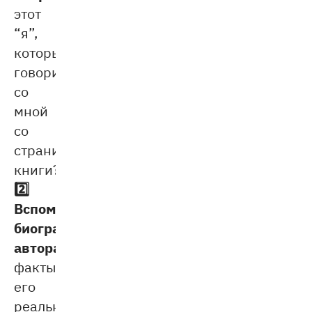
этот
“я”,
который
говорит
со
мной
со
страниц
книги?».
2️⃣
Вспомните
биографию
автора.
Представьте
факты
его
реальной