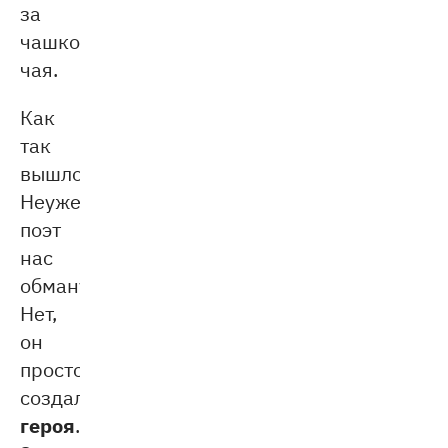
за
чашкой
чая.
Как
так
вышло?
Неужели
поэт
нас
обманул?
Нет,
он
просто
лирического
создал
героя
.