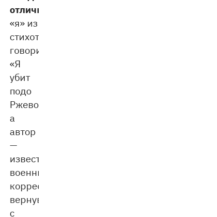
отличия.
Если
«я» из
стихотворения
говорит:
«Я
убит
подо
Ржевом»,
а
автор
—
известный
военный
корреспондент,
вернувшийся
с