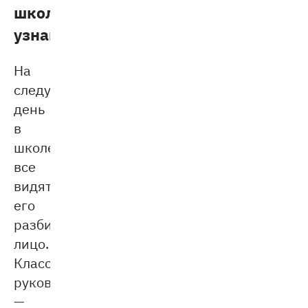
школе
узнают
На
следующий
день
в
школе
все
видят
его
разбитое
лицо.
Классный
руководитель
—