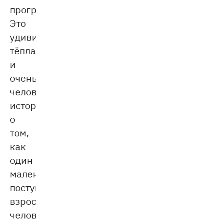
программы.
Это
удивительно
тёплая
и
очень
человечная
история
о
том,
как
один
маленький
поступок
взрослого
человека