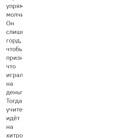
упрямо
молчит.
Он
слишком
горд,
чтобы
признаться,
что
играл
на
деньги.
Тогда
учительница
идёт
на
хитрость: