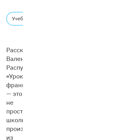
Время
Учебник
чтения:
7 мин.
Рассказ
Валентина
Распутина
«Уроки
французского»
— это
не
просто
школьное
произведение
из