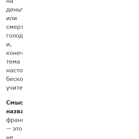
на
деньги
или
смертный
голод)
и,
конечно,
тема
настоящего,
бескорыстного
учительства.
Смысл
названия:
уроки
французского
— это
не