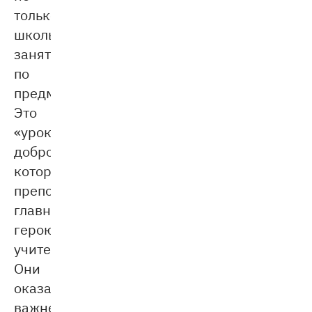
только
школьные
занятия
по
предмету.
Это
«уроки»
доброты,
которые
преподнесла
главному
герою
учительница.
Они
оказались
важнее