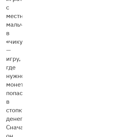
с
местными
мальчишками
в
«чику»
—
игру,
где
нужно
монетой
попасть
в
стопку
денег.
Сначала
он