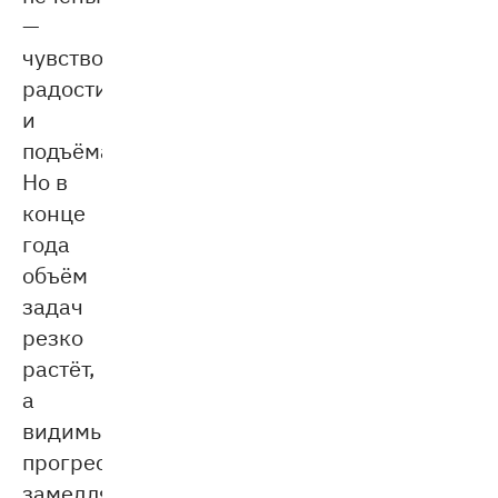
—
чувство
радости
и
подъёма.
Но в
конце
года
объём
задач
резко
растёт,
а
видимый
прогресс
замедляется.