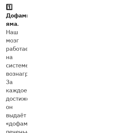
1️⃣
Дофаминовая
яма
.
Наш
мозг
работает
на
системе
вознаграждения.
За
каждое
достижение
он
выдаёт
«дофаминовую
печеньку»