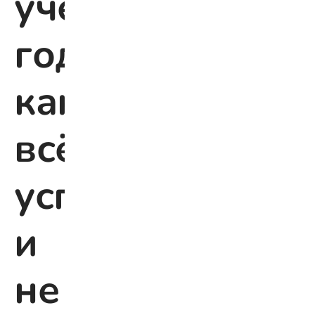
учебного
года:
как
всё
успеть
и
не