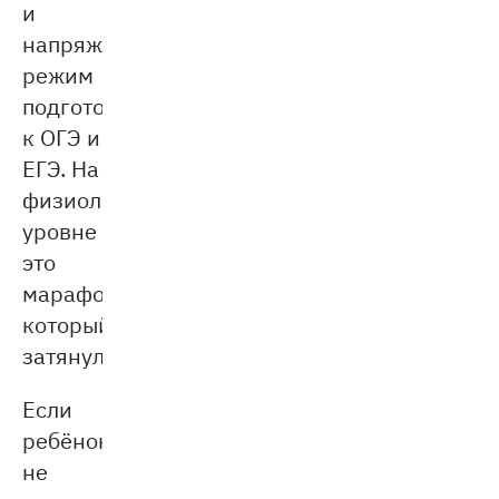
и
напряжённый
режим
подготовки
к ОГЭ и
ЕГЭ. На
физиологическом
уровне
это
марафон,
который
затянулся.
Если
ребёнок
не