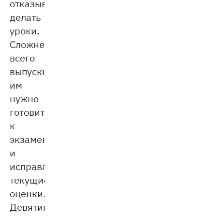
отказываются
делать
уроки.
Сложнее
всего
выпускникам:
им
нужно
готовиться
к
экзаменам
и
исправлять
текущие
оценки.
Девятимесячный