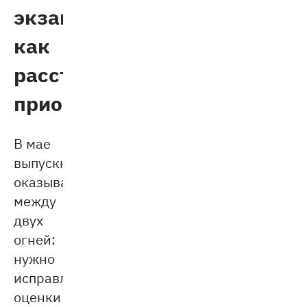
экзамены:
как
расставить
приоритеты
В мае
выпускник
оказывается
между
двух
огней:
нужно
исправлять
оценки