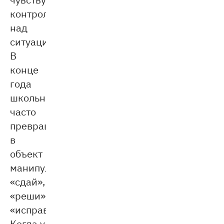
контроль
над
ситуацией.
В
конце
года
школьник
часто
превращается
в
объект
манипуляций:
«сдай»,
«реши»,
«исправь».
Когда у