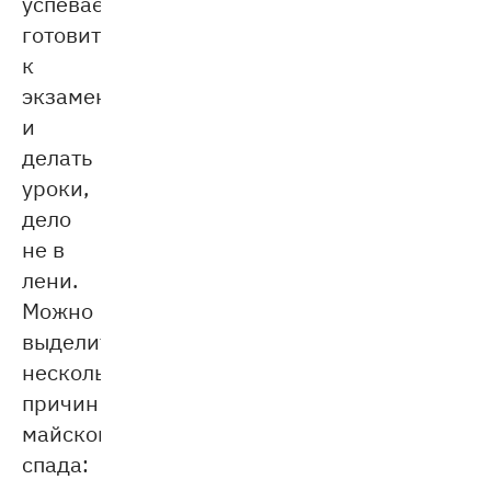
успевает
готовиться
к
экзаменам
и
делать
уроки,
дело
не в
лени.
Можно
выделить
несколько
причин
майского
спада: