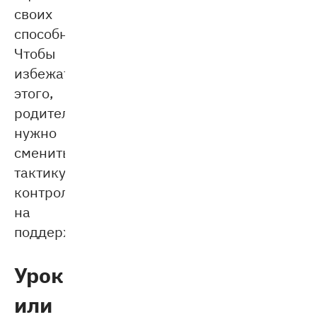
своих
способностей.
Чтобы
избежать
этого,
родителям
нужно
сменить
тактику
контроля
на
поддержку.
Уроки
или