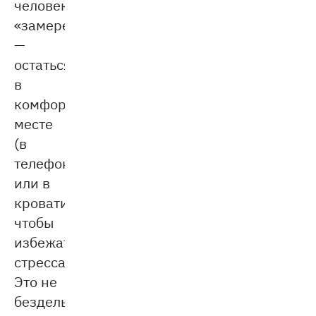
человека
«замереть»
—
остаться
в
комфортном
месте
(в
телефоне
или в
кровати),
чтобы
избежать
стресса.
Это не
безделье,