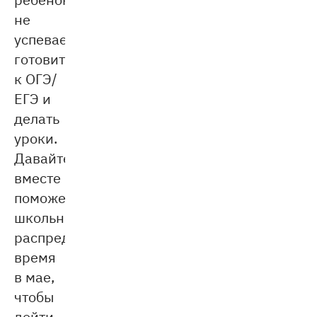
не
успевает
готовиться
к ОГЭ/
ЕГЭ и
делать
уроки.
Давайте
вместе
поможем
школьнику
распределить
время
в мае,
чтобы
дойти