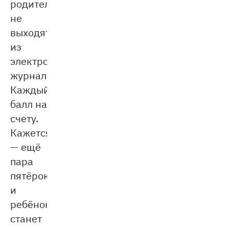
родители
не
выходят
из
электронных
журналов.
Каждый
балл на
счету.
Кажется
— ещё
пара
пятёрок
и
ребёнок
станет