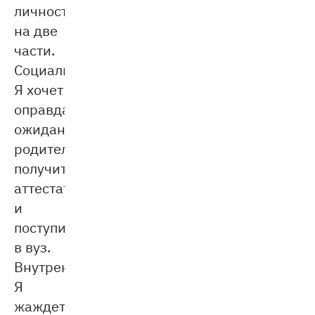
личность
на две
части.
Социальное
Я хочет
оправдать
ожидания
родителей,
получить
аттестат
и
поступить
в вуз.
Внутреннее
Я
жаждет