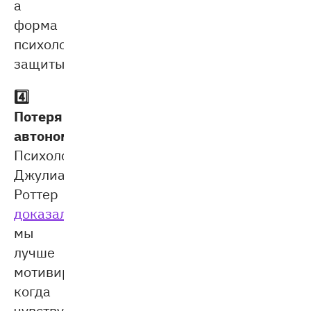
а
форма
психологической
защиты.
4️⃣
Потеря
автономии.
Психолог
Джулиан
Роттер
доказал
:
мы
лучше
мотивированы,
когда
чувствуем