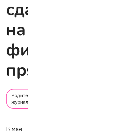
сдаться
на
финишной
прямой
Время
Родительский
чтения:
журнал
6 мин.
В мае