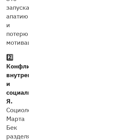
запускает
апатию
и
потерю
мотивации.
2️⃣
Конфликт
внутреннего
и
социального
Я.
Социолог
Марта
Бек
разделяет