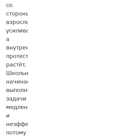
со
стороны
взрослых
усиливается,
а
внутренний
протест
растёт.
Школьник
начинает
выполнять
задачи
медленно
и
неэффективно,
потому