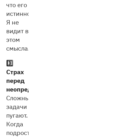
что его
истинное
Я не
видит в
этом
смысла.
3️⃣
Страх
перед
неопределённостью
.
Сложные
задачи
пугают.
Когда
подросток