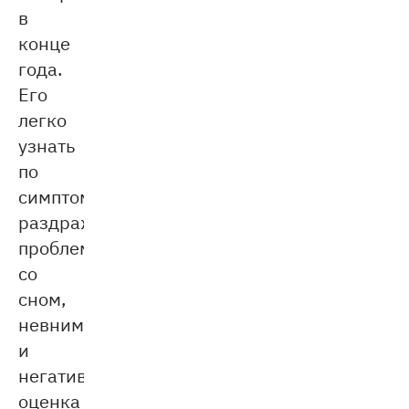
в
конце
года.
Его
легко
узнать
по
симптомам:
раздражительность,
проблемы
со
сном,
невнимательность
и
негативная
оценка