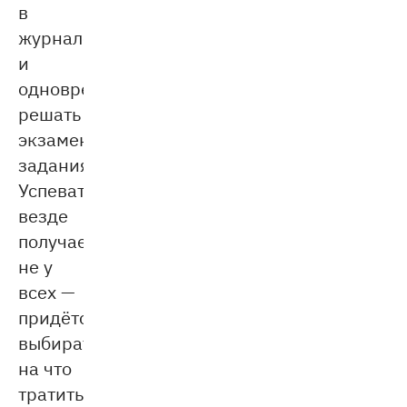
в
журнале
и
одновременно
решать
экзаменационные
задания.
Успевать
везде
получается
не у
всех —
придётся
выбирать,
на что
тратить