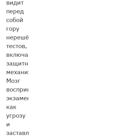
видит
перед
собой
гору
нерешённых
тестов,
включается
защитный
механизм.
Мозг
воспринимает
экзамен
как
угрозу
и
заставляет