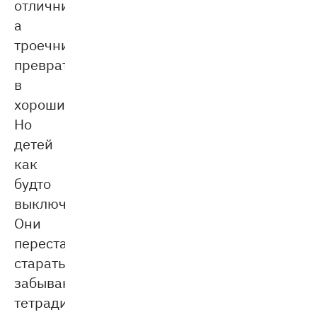
отличником,
а
троечник
превратится
в
хорошиста.
Но
детей
как
будто
выключает.
Они
перестают
стараться,
забывают
тетради,