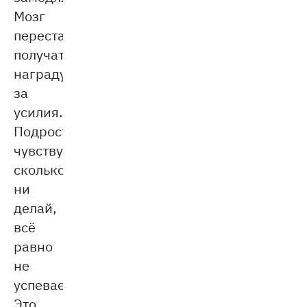
Мозг
перестаёт
получать
награду
за
усилия.
Подросток
чувствует:
сколько
ни
делай,
всё
равно
не
успевает.
Это