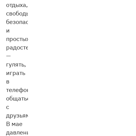
отдыха,
свободы,
безопасности
и
простых
радостей
—
гулять,
играть
в
телефон,
общаться
с
друзьями.
В мае
давление