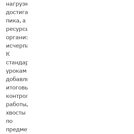
нагрузка
достигает
пика, а
ресурсы
организма
исчерпаны.
К
стандартным
урокам
добавляются
итоговые
контрольные
работы,
хвосты
по
предметам