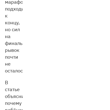
марафон
подходит
к
концу,
но сил
на
финальный
рывок
почти
не
осталось.
В
статье
объясним,
почему
ребёнок