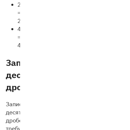
2,5
=
2,50.
4,075
=
4,0750.
Запись
десятичных
дробей
Запись
десятичных
дробей
требует