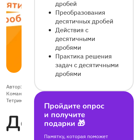
дробей
Преобразования
десятичных дробей
Действия с
десятичными
дробями
Практика решения
задач с десятичными
дробями
Автор:
2024-
22 384
Команда
09-22
Тетрики
Пройдите опрос
и получите
Десятичные
подарки 🎁
Памятку, которая поможет