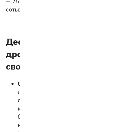
— 75
сотых.
Десятичные
дроби:
свойства
Ограниченность:
десятичные
дроби
могут
быть
конечными