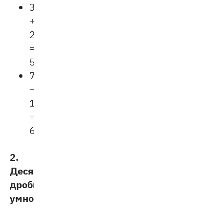
3,4
+
2,15
=
5,55.
7,8
—
1,35
=
6,45.
2.
Десятичные
дроби:
умножение