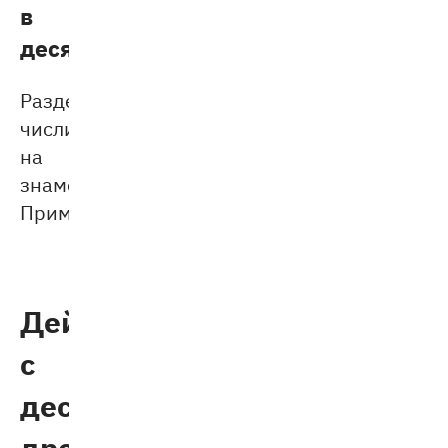
в
десятичную
Разделите
числитель
на
знаменатель.
Примеры:
Действия
с
десятичными
дробями