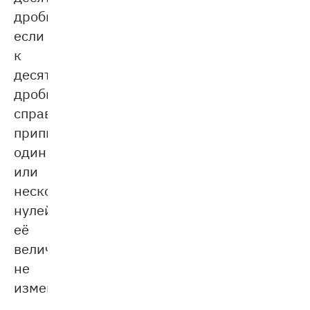
дроби:
если
к
десятичной
дроби
справа
приписать
один
или
несколько
нулей,
её
величина
не
изменится.