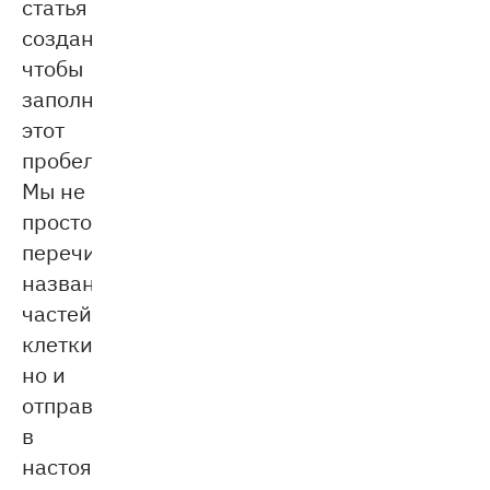
статья
создана,
чтобы
заполнить
этот
пробел.
Мы не
просто
перечислим
названия
частей
клетки,
но и
отправимся
в
настоящее