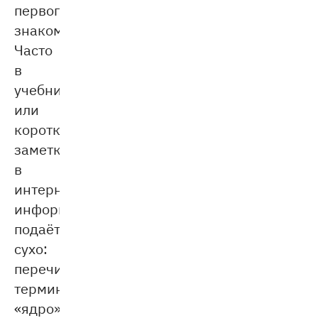
первого
знакомства.
Часто
в
учебниках
или
коротких
заметках
в
интернете
информация
подаётся
сухо:
перечисляются
термины
«ядро»,