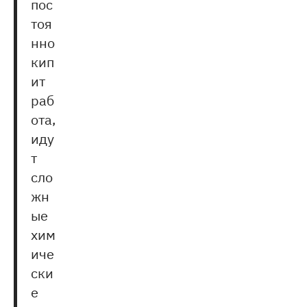
пос
тоя
нно
кип
ит
раб
ота,
иду
т
сло
жн
ые
хим
иче
ски
е