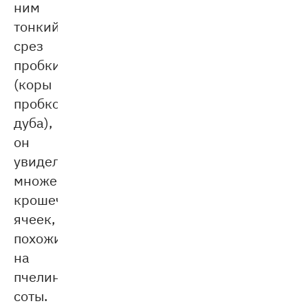
ним
тонкий
срез
пробки
(коры
пробкового
дуба),
он
увидел
множество
крошечных
ячеек,
похожих
на
пчелиные
соты.