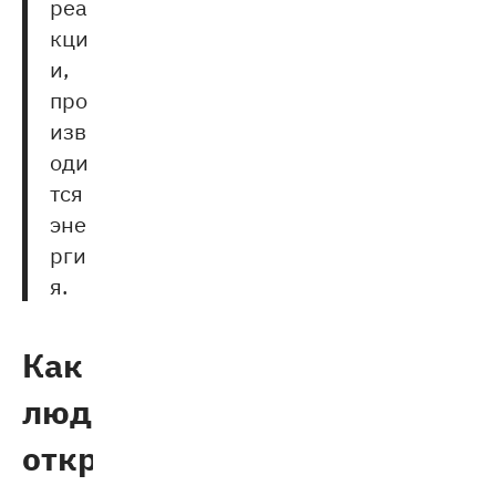
реа
кци
и,
про
изв
оди
тся
эне
рги
я.
Как
люди
открыли