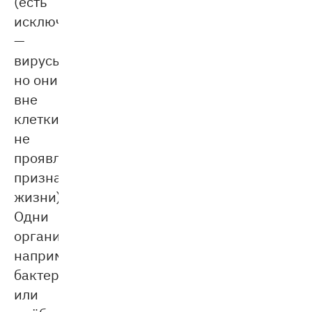
(есть
исключение
—
вирусы,
но они
вне
клетки
не
проявляют
признаков
жизни).
Одни
организмы,
например,
бактерии
или