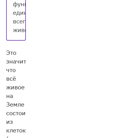
функциональная
единица
всего
живого.
Это
значит,
что
всё
живое
на
Земле
состоит
из
клеток