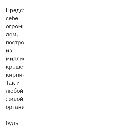
Представьте
себе
огромный
дом,
построенный
из
миллионов
крошечных
кирпичиков.
Так и
любой
живой
организм
—
будь