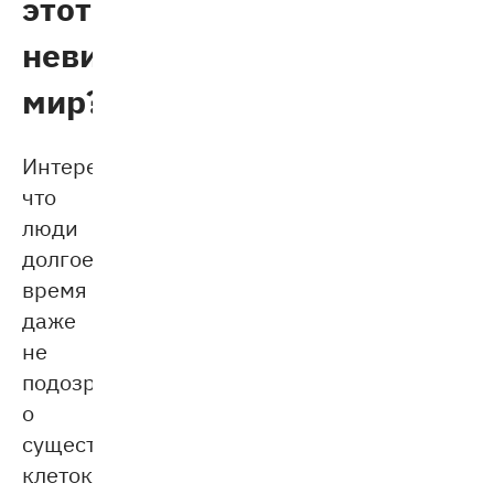
этот
невидимый
мир?
Интересно,
что
люди
долгое
время
даже
не
подозревали
о
существовании
клеток.