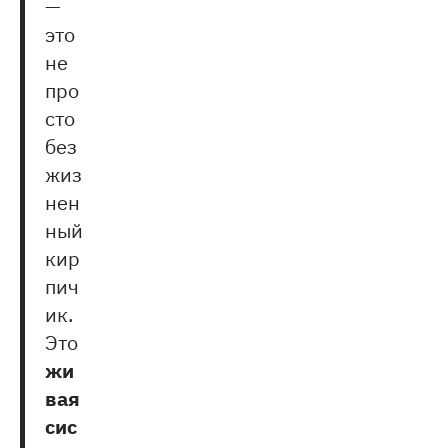
—
это
не
про
сто
без
жиз
нен
ный
кир
пич
ик.
Это
жи
вая
сис