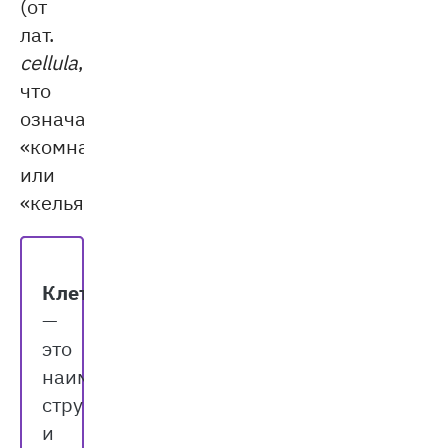
(от
лат.
cellula
,
что
означает
«комнатка»
или
«келья»).
Клетка
—
это
наименьшая
структурная
и