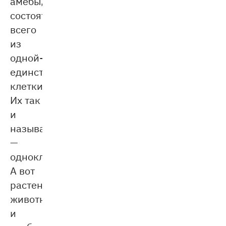
амёбы,
состоят
всего
из
одной-
единственной
клетки.
Их так
и
называют
—
одноклеточные.
А вот
растения,
животные
и