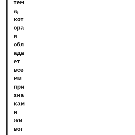
тем
а,
кот
ора
я
обл
ада
ет
все
ми
при
зна
кам
и
жи
вог