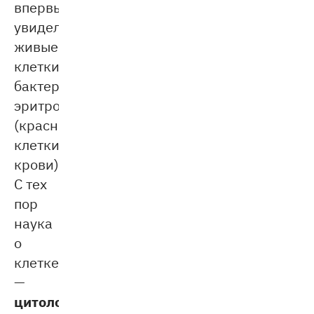
впервые
увидел
живые
клетки:
бактерии,
эритроциты
(красные
клетки
крови).
С тех
пор
наука
о
клетке
—
цитология