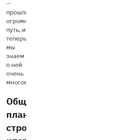
—
прошла
огромный
путь, и
теперь
мы
знаем
о ней
очень
многое.
Общий
план
строения
клетки