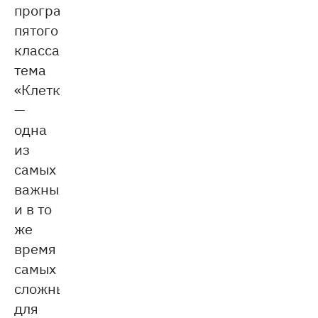
программе
пятого
класса
тема
«Клетка»
—
одна
из
самых
важных
и в то
же
время
самых
сложных
для