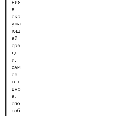
ния
в
окр
ужа
ющ
ей
сре
де
и,
сам
ое
гла
вно
е,
спо
соб