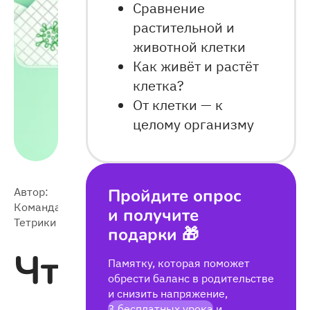
Сравнение
растительной и
животной клетки
Как живёт и растёт
клетка?
От клетки — к
целому организму
Автор:
Пройдите опрос
2026-
Команда
4 313
и получите
04-26
Тетрики
подарки 🎁
Что
Памятку, которая поможет
обрести баланс в родительстве
и снизить напряжение,
3 бесплатных урока
и