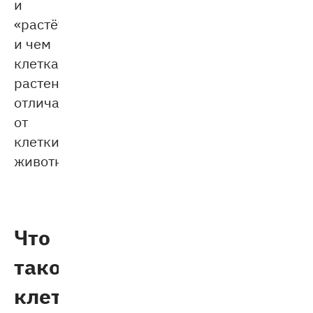
и
«растёт»,
и чем
клетка
растения
отличается
от
клетки
животного.
Что
такое
клетка?