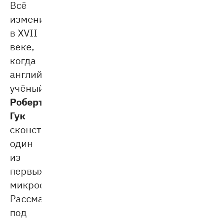
Всё
изменилось
в XVII
веке,
когда
английский
учёный
Роберт
Гук
сконструировал
один
из
первых
микроскопов.
Рассматривая
под