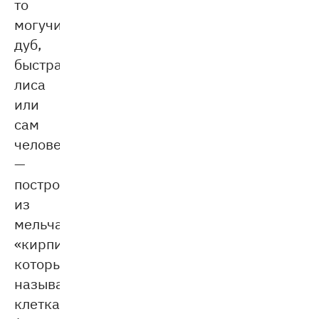
то
могучий
дуб,
быстрая
лиса
или
сам
человек
—
построен
из
мельчайших
«кирпичиков»,
которые
называются
клетками