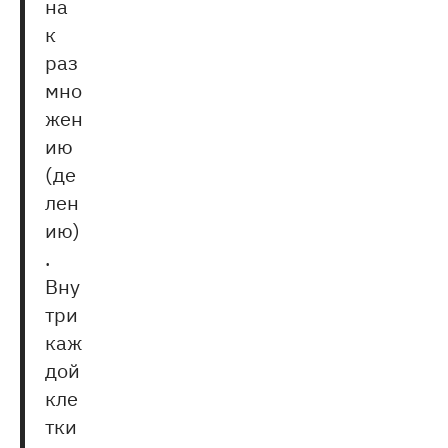
на
к
раз
мно
жен
ию
(де
лен
ию)
.
Вну
три
каж
дой
кле
тки