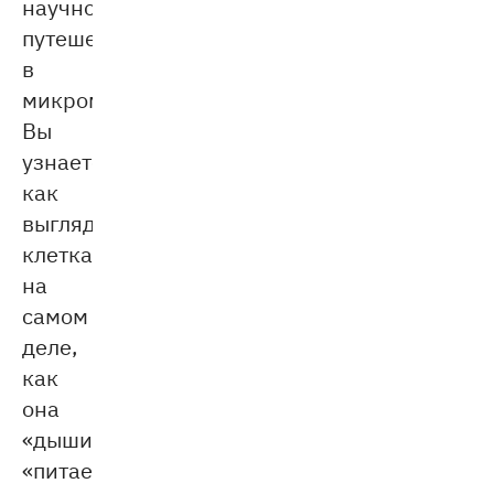
научное
путешествие
в
микромир.
Вы
узнаете,
как
выглядит
клетка
на
самом
деле,
как
она
«дышит»,
«питается»