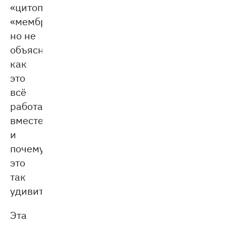
«цитоплазма»,
«мембрана»,
но не
объясняется,
как
это
всё
работает
вместе
и
почему
это
так
удивительно.
Эта