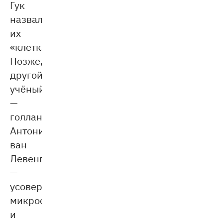
Гук
назвал
их
«клетками».
Позже,
другой
учёный
—
голландец
Антони
ван
Левенгук
—
усовершенствовал
микроскоп
и