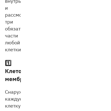
внутрь
и
рассмотрим
три
обязательные
части
любой
клетки.
1️⃣
Клеточная
мембрана
Снаружи
каждую
клетку