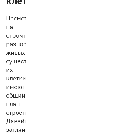
Несмотря
на
огромное
разнообразие
живых
существ,
их
клетки
имеют
общий
план
строения.
Давайте
заглянем